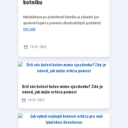
kotníku
Rehabilitace po podvrknutí kotníku je zásadní pro
správné hojení a prevenci dlouhodobých problémů.
číst celé
19
01
2025
Drží vás bolest kolen mimo sjezdovku? Zde je
návod, jak může ortéza pomoci
16
01
2025