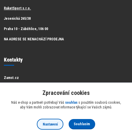
RaketSport s.r.o.
Jesenická 265/38
Praha 10 - Záběhlice, 106 00
NA ADRESE SE NENACHÁZÍ PRODEJNA
Kontakty
Zamst.cz
Zákaznická podpora Zamst
Zpracování cookies
info@raketsport.cz
Náš e-shop a partneři potřebují Váš
souhlas
s použitím souborů cookies,
aby Vám mohli zobrazovat informace týkající se Vašich zájmů.
Souhlasím
Nastavení