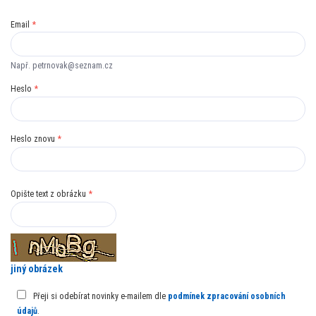
Email
*
Např. petrnovak@seznam.cz
Heslo
*
Heslo znovu
*
Opište text z obrázku
*
jiný obrázek
Přeji si odebírat novinky e-mailem dle
podmínek zpracování osobních
údajů
.