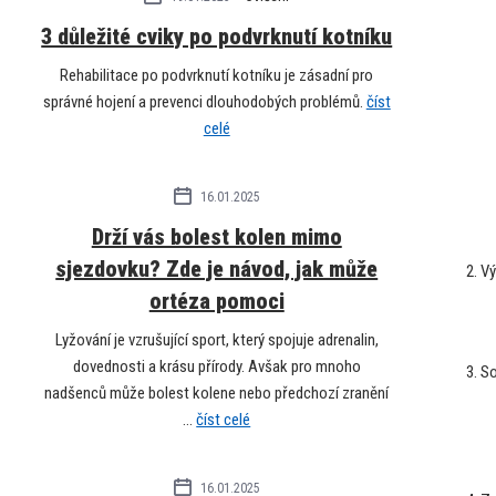
3 důležité cviky po podvrknutí kotníku
Rehabilitace po podvrknutí kotníku je zásadní pro
správné hojení a prevenci dlouhodobých problémů.
číst
celé
16.01.2025
Drží vás bolest kolen mimo
sjezdovku? Zde je návod, jak může
Vý
ortéza pomoci
Lyžování je vzrušující sport, který spojuje adrenalin,
dovednosti a krásu přírody. Avšak pro mnoho
So
nadšenců může bolest kolene nebo předchozí zranění
...
číst celé
16.01.2025