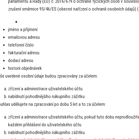
parlamentu a Rady (EU) č. 2016/679 o ochraně fyzických osob v souvisl
zrušení směrnice 95/46/ES (obecné nařízení o ochraně osobních údajů) (
jméno a příjmení
emailovou adresu
telefonní číslo
fakturační adresu
dodací adresu
historii objednávek
še uvedené osobní údaje budou zpracovány za účelem:
zřízení a administrace uživatelského účtu
nabídnutí pohodlnějšího nákupního zážitku
uhlas udělujete na zpracování po dobu 5 let a to za účelem:
zřízení a administrace uživatelského účtu, pokud tuto dobu neprodloužíte.
každém přihlášení do uživatelského účtu
nabídnutí pohodlnějšího nákupního zážitku