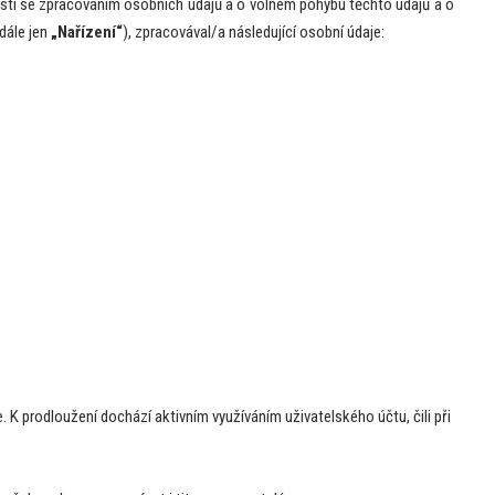
osti se zpracováním osobních údajů a o volném pohybu těchto údajů a o
dále jen
„Nařízení“
), zpracovával/a následující osobní údaje:
 K prodloužení dochází aktivním využíváním uživatelského účtu, čili při