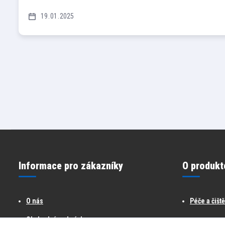
19
01
2025
Informace pro zákazníky
O produkt
O nás
Péče a čišt
Obchodní podmínky