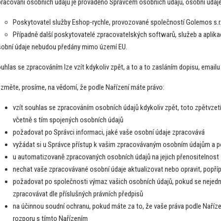
racování osobních údajů je prováděno Správcem osobních údajů, osobní údaje
Poskytovatel služby Eshop-rychle, provozované společností Golemos s.r.
Případně další poskytovatelé zpracovatelských softwarů, služeb a aplika
obní údaje nebudou předány mimo území EU.
uhlas se zpracováním lze vzít kdykoliv zpět, a to a to zasláním dopisu, emailu
změte, prosíme, na vědomí, že podle Nařízení máte právo:
vzít souhlas se zpracováním osobních údajů kdykoliv zpět, toto zpětvzet
včetně s tím spojených osobních údajů
požadovat po Správci informaci, jaké vaše osobní údaje zpracovává
vyžádat si u Správce přístup k vašim zpracovávaným osobním údajům a po
u automatizovaně zpracovaných osobních údajů na jejich přenositelnost
nechat vaše zpracovávané osobní údaje aktualizovat nebo opravit, popří
požadovat po společnosti výmaz vašich osobních údajů, pokud se nejedná
zpracovávat dle příslušných právních předpisů
na účinnou soudní ochranu, pokud máte za to, že vaše práva podle Naříze
rozporu s tímto Nařízením