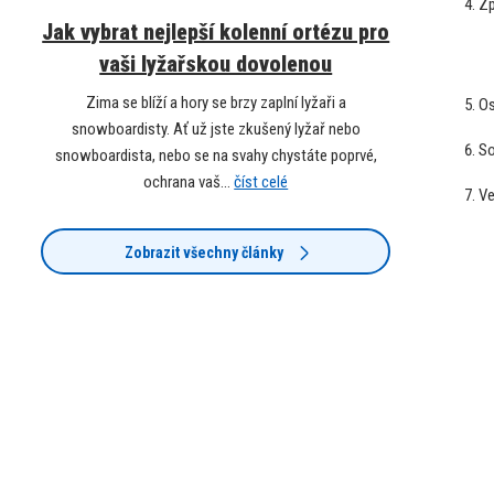
Zp
Jak vybrat nejlepší kolenní ortézu pro
vaši lyžařskou dovolenou
Zima se blíží a hory se brzy zaplní lyžaři a
Os
snowboardisty. Ať už jste zkušený lyžař nebo
So
snowboardista, nebo se na svahy chystáte poprvé,
ochrana vaš...
číst celé
Ve
Zobrazit všechny články