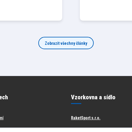
Zobrazit všechny články
ech
Vzorkovna a sídlo
ění
RaketSport s.r.o.
Jesenická 265/38