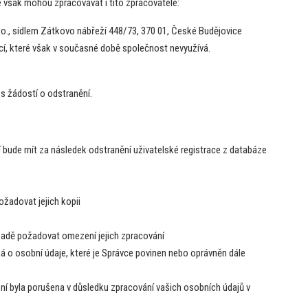
 však mohou zpracovávat i tito zpracovatelé:
o., sídlem Zátkovo nábřeží 448/73, 370 01, České Budějovice
cí, které však v současné době společnost nevyužívá.
 s žádostí o odstranění.
í bude mít za následek odstranění uživatelské registrace z databáze
žadovat jejich kopii
padě požadovat omezení jejich zpracování
 o osobní údaje, které je Správce povinen nebo oprávněn dále
ní byla porušena v důsledku zpracování vašich osobních údajů v