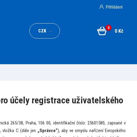
Přihlášení
0
0 Kč
CZK
ro účely registrace uživatelského
nická 265/38, Praha, 106 00, identifikační číslo: 25601580, zapsané v
 vložka C (dále jen
„Správce“
), aby ve smyslu nařízení Evropského