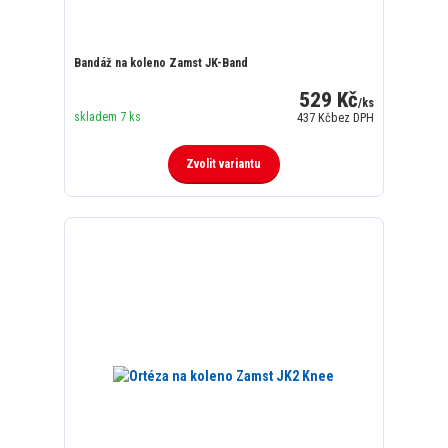
Bandáž na koleno Zamst JK-Band
529 Kč
/
ks
skladem 7 ks
437 Kč
bez DPH
Zvolit variantu