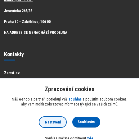
RaketSport s.r.o.
Jesenická 265/38
Praha 10 - Záběhlice, 106 00
NA ADRESE SE NENACHÁZÍ PRODEJNA
Kontakty
Zamst.cz
Zákaznická podpora Zamst
Zpracování cookies
info@raketsport.cz
Náš e-shop a partneři potřebují Váš
souhlas
s použitím souborů cookies,
aby Vám mohli zobrazovat informace týkající se Vašich zájmů.
Souhlasím
Nastavení
Official partner Zamst
Souhlas můžete odmítnout
zde
.