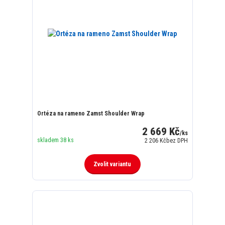
Ortéza na rameno Zamst Shoulder Wrap
2 669 Kč
/
ks
skladem 38 ks
2 206 Kč
bez DPH
Zvolit variantu