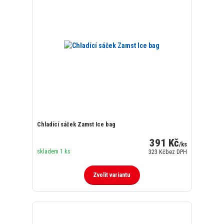
Chladící sáček Zamst Ice bag
391 Kč
/
ks
skladem 1 ks
323 Kč
bez DPH
Zvolit variantu