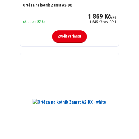
Ortéza na kotník Zamst A2-DX
1 869 Kč
/
ks
skladem 82 ks
1 545 Kč
bez DPH
Zvolit variantu