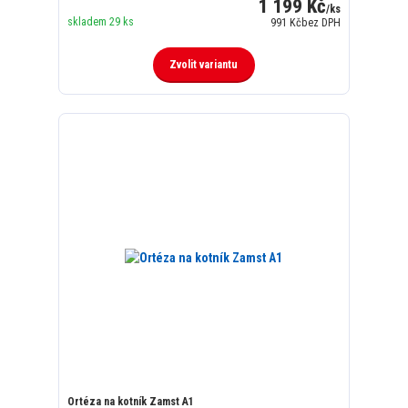
1 199 Kč
/
ks
skladem 29 ks
991 Kč
bez DPH
Zvolit variantu
Ortéza na kotník Zamst A1