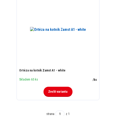
Ortéza na kotník Zamst A1 - white
Skladem 65 ks
/
ks
Zvolit variantu
strana
z 1