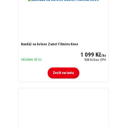
Bandáž na koleno Zamst Filmista Knee
1 099 Kč
/
ks
skladem 42 ks
908 Kč
bez DPH
Zvolit variantu