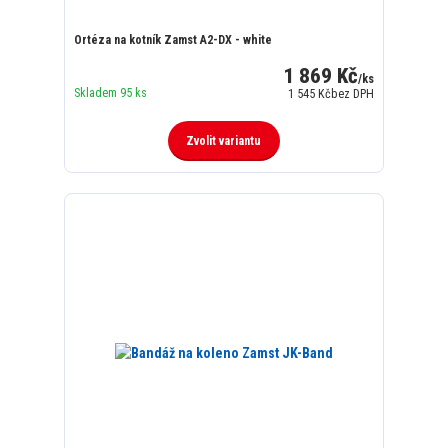
Ortéza na kotník Zamst A2-DX - white
1 869 Kč
/
ks
Skladem 95 ks
1 545 Kč
bez DPH
Zvolit variantu