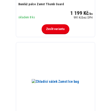
Bandáž palce Zamst Thumb Guard
1 199 Kč
/
ks
skladem 8 ks
991 Kč
bez DPH
Zvolit variantu