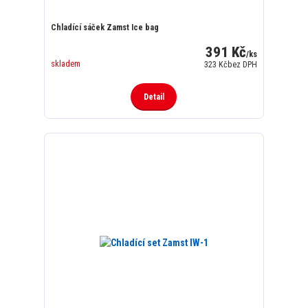
Chladící sáček Zamst Ice bag
391 Kč
/
ks
skladem
323 Kč
bez DPH
Detail