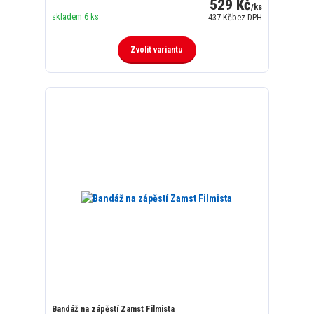
529 Kč
/
ks
skladem 6 ks
437 Kč
bez DPH
Zvolit variantu
Bandáž na zápěstí Zamst Filmista