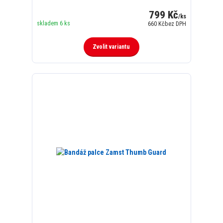
799 Kč
/
ks
skladem 6 ks
660 Kč
bez DPH
Zvolit variantu