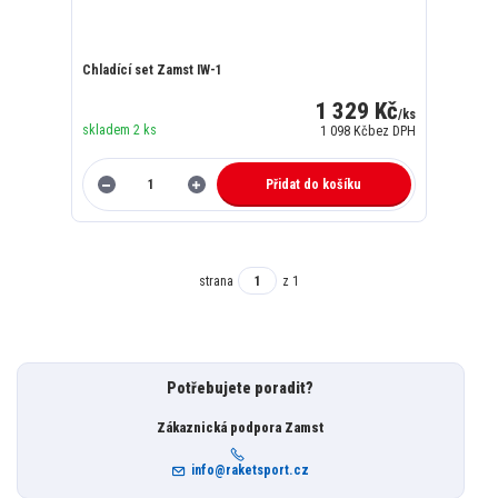
Chladící set Zamst IW-1
1 329 Kč
/
ks
skladem 2 ks
1 098 Kč
bez DPH
Přidat do košíku
strana
z 1
Potřebujete poradit?
Zákaznická podpora Zamst
info@raketsport.cz