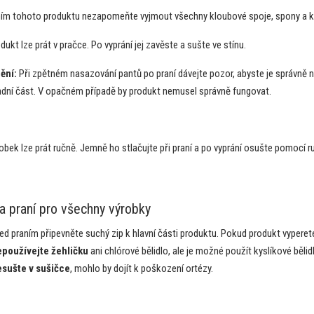
ním tohoto produktu nezapomeňte vyjmout všechny kloubové spoje, spony a k
dukt lze prát v pračce. Po vyprání jej zavěste a sušte ve stínu.
ění:
Při zpětném nasazování pantů po praní dávejte pozor, abyste je správně na
adní část. V opačném případě by produkt nemusel správně fungovat.
obek lze prát ručně. Jemně ho stlačujte při praní a po vyprání osušte pomocí 
la praní pro všechny výrobky
ed praním připevněte suchý zip k hlavní části produktu. Pokud produkt vypere
používejte žehličku
ani chlórové bělidlo, ale je možné použít kyslíkové bělid
sušte v sušičce
, mohlo by dojít k poškození ortézy.