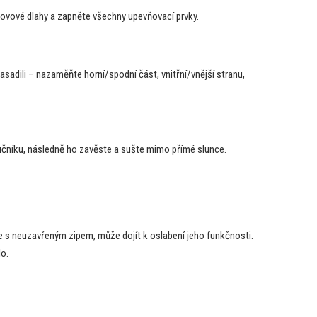
ovové dlahy a zapněte všechny upevňovací prvky.
sadili – nazaměňte horní/spodní část, vnitřní/vnější stranu,
ručníku, následně ho zavěste a sušte mimo přímé slunce.
te s neuzavřeným zipem, může dojít k oslabení jeho funkčnosti.
lo.