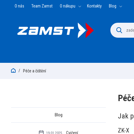
O nás
Team Zamst
O nákupu
Kontakty
Blog
Péče a čištění
Péče
Jak p
Blog
ZK-X
Cvičení
19.01.2025