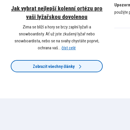
Upozorn
Jak vybrat nejlepší kolenní ortézu pro
použijte 
vaši lyžařskou dovolenou
Zima se blíží a hory se brzy zaplní lyžaři a
snowboardisty. Ať už jste zkušený lyžař nebo
snowboardista, nebo se na svahy chystáte poprvé,
ochrana vaš...
číst celé
Zobrazit všechny články