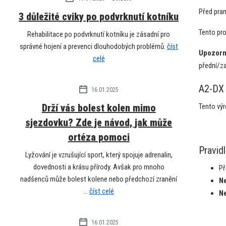
Před pra
3 důležité cviky po podvrknutí kotníku
Tento pro
Rehabilitace po podvrknutí kotníku je zásadní pro
správné hojení a prevenci dlouhodobých problémů.
číst
Upozorn
celé
přední/z
A2-DX
16.01.2025
Drží vás bolest kolen mimo
Tento výr
sjezdovku? Zde je návod, jak může
ortéza pomoci
Pravid
Lyžování je vzrušující sport, který spojuje adrenalin,
dovednosti a krásu přírody. Avšak pro mnoho
Př
nadšenců může bolest kolene nebo předchozí zranění
Ne
...
číst celé
Ne
16.01.2025