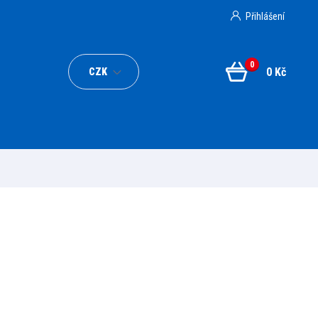
Přihlášení
0
0 Kč
CZK