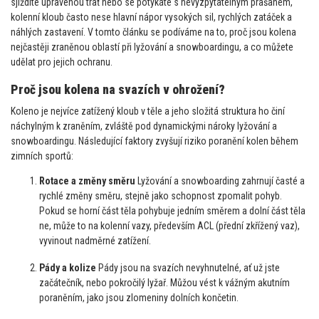
sjíždíte upravenou trať nebo se potýkáte s nevyzpytatelným prašanem,
kolenní kloub často nese hlavní nápor vysokých sil, rychlých zatáček a
náhlých zastavení. V tomto článku se podíváme na to, proč jsou kolena
nejčastěji zraněnou oblastí při lyžování a snowboardingu, a co můžete
udělat pro jejich ochranu.
Proč jsou kolena na svazích v ohrožení?
Koleno je nejvíce zatížený kloub v těle a jeho složitá struktura ho činí
náchylným k zraněním, zvláště pod dynamickými nároky lyžování a
snowboardingu. Následující faktory zvyšují riziko poranění kolen během
zimních sportů:
Rotace a změny směru
Lyžování a snowboarding zahrnují časté a
rychlé změny směru, stejně jako schopnost zpomalit pohyb.
Pokud se horní část těla pohybuje jedním směrem a dolní část těla
ne, může to na kolenní vazy, především ACL (přední zkřížený vaz),
vyvinout nadměrné zatížení.
Pády a kolize
Pády jsou na svazích nevyhnutelné, ať už jste
začátečník, nebo pokročilý lyžař. Můžou vést k vážným akutním
poraněním, jako jsou zlomeniny dolních končetin.