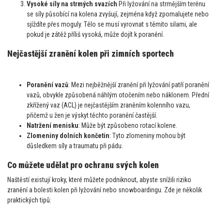
Vysoké síly na strmých svazích
Při lyžování na strmějším terénu
se síly působící na kolena zvyšují, zejména když zpomalujete nebo
sjíždíte přes moguly. Tělo se musí vyrovnat s těmito silami, ale
pokud je zátěž příliš vysoká, může dojít k poranění.
Nejčastější zranění kolen při zimních sportech
Poranění vazů
: Mezi nejběžnější zranění při lyžování patří poranění
vazů, obvykle způsobená náhlým otočením nebo náklonem. Přední
zkřížený vaz (ACL) je nejčastějším zraněním kolenního vazu,
přičemž u žen je výskyt těchto poranění častější.
Natržení menisku
: Může být způsobeno rotací kolene.
Zlomeniny dolních končetin
: Tyto zlomeniny mohou být
důsledkem síly a traumatu při pádu.
Co můžete udělat pro ochranu svých kolen
Naštěstí existují kroky, které můžete podniknout, abyste snížili riziko
zranění a bolesti kolen při lyžování nebo snowboardingu. Zde je několik
praktických tipů: