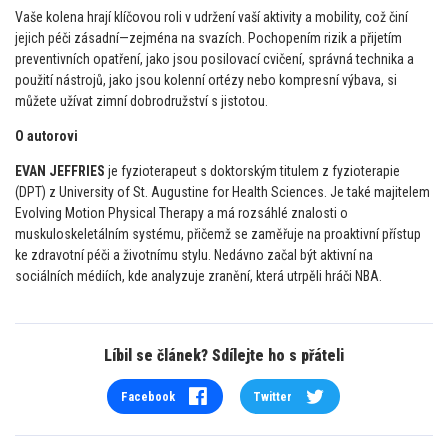
Vaše kolena hrají klíčovou roli v udržení vaší aktivity a mobility, což činí
jejich péči zásadní—zejména na svazích. Pochopením rizik a přijetím
preventivních opatření, jako jsou posilovací cvičení, správná technika a
použití nástrojů, jako jsou kolenní ortézy nebo kompresní výbava, si
můžete užívat zimní dobrodružství s jistotou.
O autorovi
EVAN JEFFRIES
je fyzioterapeut s doktorským titulem z fyzioterapie
(DPT) z University of St. Augustine for Health Sciences. Je také majitelem
Evolving Motion Physical Therapy a má rozsáhlé znalosti o
muskuloskeletálním systému, přičemž se zaměřuje na proaktivní přístup
ke zdravotní péči a životnímu stylu. Nedávno začal být aktivní na
sociálních médiích, kde analyzuje zranění, která utrpěli hráči NBA.
Líbil se článek? Sdílejte ho s přáteli
Facebook
Twitter