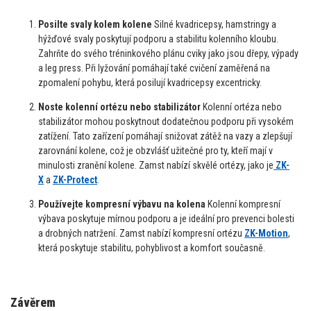
Posilte svaly kolem kolene
Silné kvadricepsy, hamstringy a
hýžďové svaly poskytují podporu a stabilitu kolenního kloubu.
Zahrňte do svého tréninkového plánu cviky jako jsou dřepy, výpady
a leg press. Při lyžování pomáhají také cvičení zaměřená na
zpomalení pohybu, která posilují kvadricepsy excentricky.
Noste kolenní ortézu nebo stabilizátor
Kolenní ortéza nebo
stabilizátor mohou poskytnout dodatečnou podporu při vysokém
zatížení. Tato zařízení pomáhají snižovat zátěž na vazy a zlepšují
zarovnání kolene, což je obzvlášť užitečné pro ty, kteří mají v
minulosti zranění kolene. Zamst nabízí skvělé ortézy, jako je
ZK-
X
a
ZK-Protect
.
Používejte kompresní výbavu na kolena
Kolenní kompresní
výbava poskytuje mírnou podporu a je ideální pro prevenci bolesti
a drobných natržení. Zamst nabízí kompresní ortézu
ZK-Motion
,
která poskytuje stabilitu, pohyblivost a komfort současně.
Závěrem