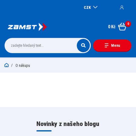
CZK
0
0 Kč
Menu
O nákupu
Novinky z našeho blogu