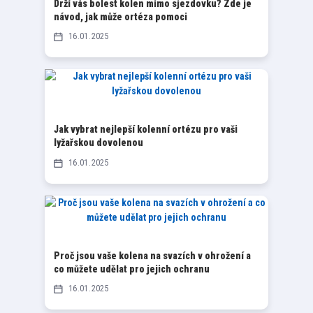
Drží vás bolest kolen mimo sjezdovku? Zde je
návod, jak může ortéza pomoci
16
01
2025
Jak vybrat nejlepší kolenní ortézu pro vaši
lyžařskou dovolenou
16
01
2025
Proč jsou vaše kolena na svazích v ohrožení a
co můžete udělat pro jejich ochranu
16
01
2025