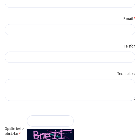
E-mail
*
Telefon
Text dotazu
Opište text z
obrázku
*