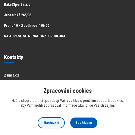
RaketSport s.r.o.
Jesenická 265/38
Praha 10 - Záběhlice, 106 00
NA ADRESE SE NENACHÁZÍ PRODEJNA
Kontakty
Zamst.cz
Zákaznická podpora Zamst
Zpracování cookies
info@raketsport.cz
Náš e-shop a partneři potřebují Váš
souhlas
s použitím souborů cookies,
aby Vám mohli zobrazovat informace týkající se Vašich zájmů.
Souhlasím
Nastavení
Official partner Zamst