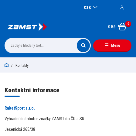
CZK
0
0 Kč
Menu
Kontakty
Kontaktní informace
RaketSport s.r.o.
Výhradní distributor značky ZAMST do ČR a SR
Jesenická 265/38