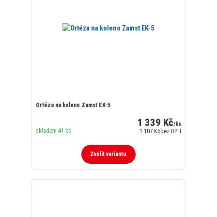
Ortéza na koleno Zamst EK-5
1 339 Kč
/
ks
skladem 41 ks
1 107 Kč
bez DPH
Zvolit variantu