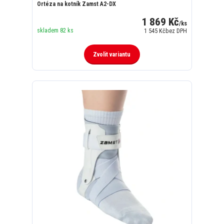
Ortéza na kotník Zamst A2-DX
1 869 Kč
/
ks
skladem 82 ks
1 545 Kč
bez DPH
Zvolit variantu