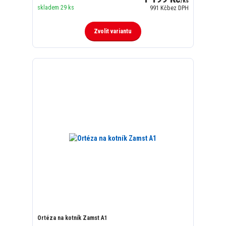
/
ks
skladem 29 ks
991 Kč
bez DPH
Zvolit variantu
Ortéza na kotník Zamst A1