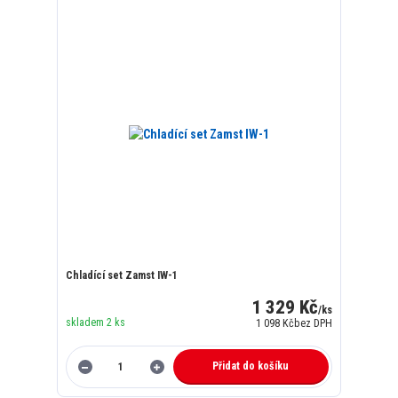
Chladící set Zamst IW-1
1 329 Kč
/
ks
skladem 2 ks
1 098 Kč
bez DPH
Přidat do košíku