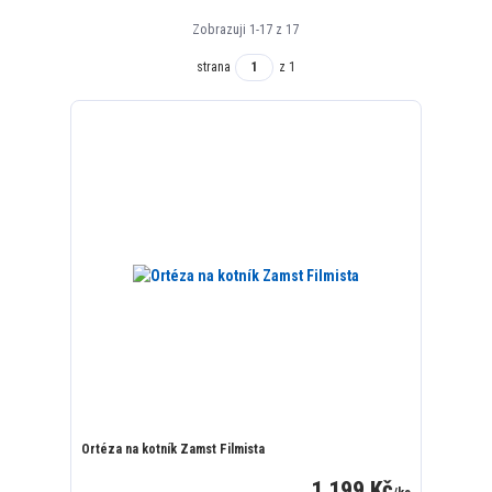
Zobrazuji 1-17 z 17
strana
z 1
Ortéza na kotník Zamst Filmista
1 199 Kč