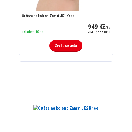
Ortéza na koleno Zamst JK1 Knee
949 Kč
/
ks
skladem 10 ks
784 Kč
bez DPH
Zvolit variantu