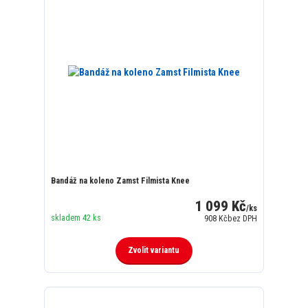
Bandáž na koleno Zamst Filmista Knee
1 099 Kč
/
ks
skladem 42 ks
908 Kč
bez DPH
Zvolit variantu