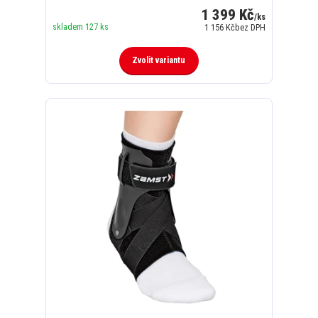
1 399 Kč
/
ks
skladem 127 ks
1 156 Kč
bez DPH
Zvolit variantu