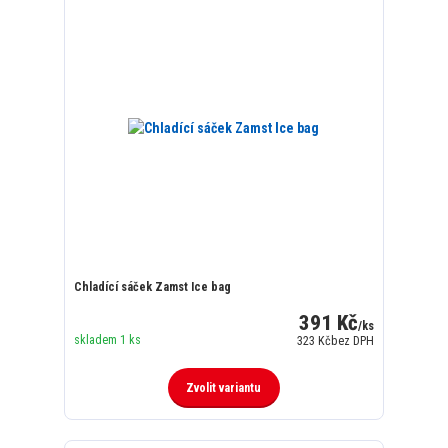
Chladící sáček Zamst Ice bag
391 Kč
/
ks
skladem 1 ks
323 Kč
bez DPH
Zvolit variantu