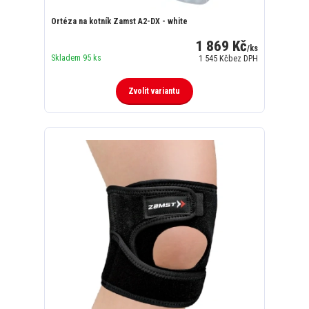
Ortéza na kotník Zamst A2-DX - white
1 869 Kč
/
ks
Skladem 95 ks
1 545 Kč
bez DPH
Zvolit variantu