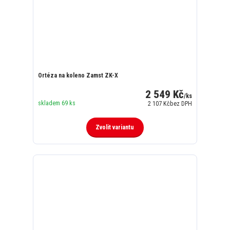
Ortéza na koleno Zamst ZK-X
2 549 Kč
/
ks
skladem 69 ks
2 107 Kč
bez DPH
Zvolit variantu