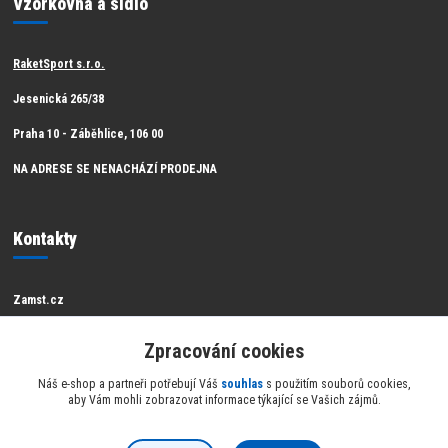
Vzorkovna a sídlo
RaketSport s.r.o.
Jesenická 265/38
Praha 10 - Záběhlice, 106 00
NA ADRESE SE NENACHÁZÍ PRODEJNA
Kontakty
Zamst.cz
Zákaznická podpora Zamst
Zpracování cookies
info@raketsport.cz
Náš e-shop a partneři potřebují Váš
souhlas
s použitím souborů cookies,
aby Vám mohli zobrazovat informace týkající se Vašich zájmů.