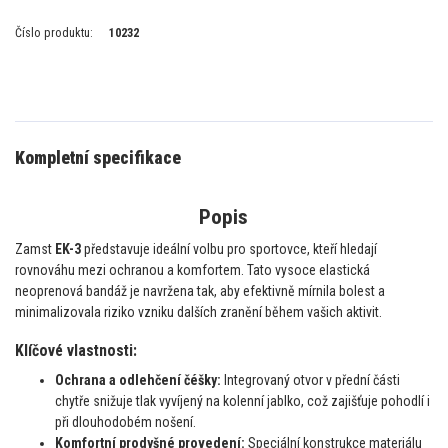
Číslo produktu:
10232
Kompletní specifikace
Popis
Zamst
EK-3
představuje ideální volbu pro sportovce, kteří hledají
rovnováhu mezi ochranou a komfortem. Tato vysoce elastická
neoprenová bandáž je navržena tak, aby efektivně mírnila bolest a
minimalizovala riziko vzniku dalších zranění během vašich aktivit.
Klíčové vlastnosti:
Ochrana a odlehčení čéšky:
Integrovaný otvor v přední části
chytře snižuje tlak vyvíjený na kolenní jablko, což zajišťuje pohodlí i
při dlouhodobém nošení.
Komfortní prodyšné provedení:
Speciální konstrukce materiálu