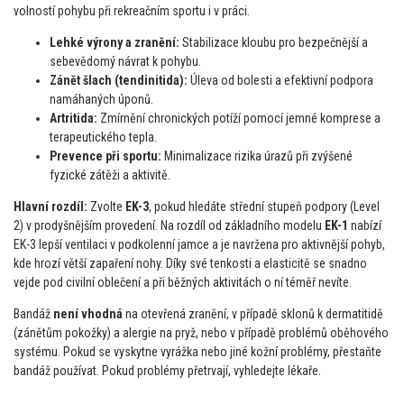
volností pohybu při rekreačním sportu i v práci.
Lehké výrony a zranění:
Stabilizace kloubu pro bezpečnější a
sebevědomý návrat k pohybu.
Zánět šlach (tendinitida):
Úleva od bolesti a efektivní podpora
namáhaných úponů.
Artritida:
Zmírnění chronických potíží pomocí jemné komprese a
terapeutického tepla.
Prevence při sportu:
Minimalizace rizika úrazů při zvýšené
fyzické zátěži a aktivitě.
Hlavní rozdíl:
Zvolte
EK-3
, pokud hledáte střední stupeň podpory (Level
2) v prodyšnějším provedení. Na rozdíl od základního modelu
EK-1
nabízí
EK-3 lepší ventilaci v podkolenní jamce a je navržena pro aktivnější pohyb,
kde hrozí větší zapaření nohy. Díky své tenkosti a elasticitě se snadno
vejde pod civilní oblečení a při běžných aktivitách o ní téměř nevíte.
Bandáž
není vhodná
na otevřená zranění, v případě sklonů k dermatitidě
(zánětům pokožky) a alergie na pryž, nebo v případě problémů oběhového
systému. Pokud se vyskytne vyrážka nebo jiné kožní problémy, přestaňte
bandáž používat. Pokud problémy přetrvají, vyhledejte lékaře.