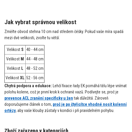
Jak vybrat správnou velikost
Změřte obvod stehna 10 cm nad středem čéšky. Pokud vaše míra spadá
mezi dvě velikosti, zvolte tu větší.
Velikost
S
40 - 44 cm
Velikost
M
44 - 48 cm
Velikost
L
48 - 52 cm
Velikost
XL
52 - 56 cm
Chytrá podpora a edukace:
Lehčí fixace řady EK pomáhá tělu lépe vnímat
polohu kolene, což je první krok k ochraně vazů. Podívejte se, proč je
prevence ACL zranění specificky u žen
tak důležitá. Zároveň
doporučujeme článek o tom,
proč je po čtyřicítce vhodné nosit kolenní
ortézy
, aby vaše klouby zůstaly v kondici i při pravidelném pohybu.
Zboží zařazeno v kategoriích