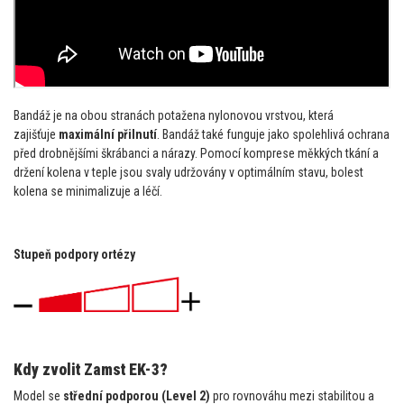
Bandáž je na obou stranách potažena nylonovou vrstvou, která
zajišťuje
maximální přilnutí
. Bandáž také funguje jako spolehlivá ochrana
před drobnějšími škrábanci a nárazy. Pomocí komprese měkkých tkání a
držení kolena v teple jsou svaly udržovány v optimálním stavu, bolest
kolena se minimalizuje a léčí.
Stupeň podpory ortézy
Kdy zvolit Zamst EK-3?
Model se
střední podporou (Level 2)
pro rovnováhu mezi stabilitou a