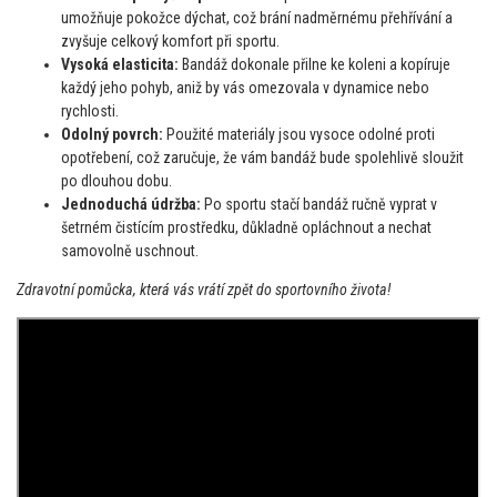
umožňuje pokožce dýchat, což brání nadměrnému přehřívání a
zvyšuje celkový komfort při sportu.
Vysoká elasticita:
Bandáž dokonale přilne ke koleni a kopíruje
každý jeho pohyb, aniž by vás omezovala v dynamice nebo
rychlosti.
Odolný povrch:
Použité materiály jsou vysoce odolné proti
opotřebení, což zaručuje, že vám bandáž bude spolehlivě sloužit
po dlouhou dobu.
Jednoduchá údržba:
Po sportu stačí bandáž ručně vyprat v
šetrném čistícím prostředku, důkladně opláchnout a nechat
samovolně uschnout.
Zdravotní pomůcka, která vás vrátí zpět do sportovního života!