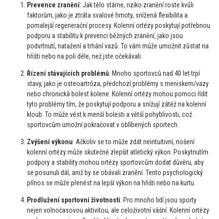
Prevence zranění
: Jak tělo stárne, riziko zranění roste kvůli
faktorům, jako je ztráta svalové hmoty, snížená flexibilita a
pomalejší regenerační procesy. Kolenní ortézy poskytují potřebnou
podporu a stabilitu k prevenci běžných zranění, jako jsou
podvrtnutí, natažení a trhání vazů. To vám může umožnit zůstat na
hřišti nebo na poli déle, než jste očekávali.
Řízení stávajících problémů
: Mnoho sportovců nad 40 let trpí
stavy, jako je osteoartróza, předchozí problémy s meniskem/vazy
nebo chronická bolest kolene. Kolenní ortézy mohou pomoci řídit
tyto problémy tím, že poskytují podporu a snižují zátěž na kolenní
kloub. To může vést k menší bolesti a větší pohyblivosti, což
sportovcům umožní pokračovat v oblíbených sportech.
Zvýšení výkonu
: Ačkoliv se to může zdát neintuitivní, nošení
kolenní ortézy může skutečně zlepšit atletický výkon. Poskytnutím
podpory a stability mohou ortézy sportovcům dodat důvěru, aby
se posunuli dál, aniž by se obávali zranění. Tento psychologický
přínos se může přenést na lepší výkon na hřišti nebo na kurtu.
Prodlužení sportovní životnosti
: Pro mnoho lidí jsou sporty
nejen volnočasovou aktivitou, ale celoživotní vášní. Kolenní ortézy