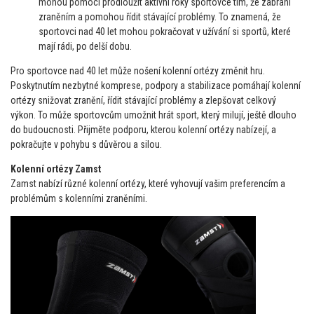
mohou pomoci prodloužit aktivní roky sportovce tím, že zabrání
zraněním a pomohou řídit stávající problémy. To znamená, že
sportovci nad 40 let mohou pokračovat v užívání si sportů, které
mají rádi, po delší dobu.
Pro sportovce nad 40 let může nošení kolenní ortézy změnit hru.
Poskytnutím nezbytné komprese, podpory a stabilizace pomáhají kolenní
ortézy snižovat zranění, řídit stávající problémy a zlepšovat celkový
výkon. To může sportovcům umožnit hrát sport, který milují, ještě dlouho
do budoucnosti. Přijměte podporu, kterou kolenní ortézy nabízejí, a
pokračujte v pohybu s důvěrou a silou.
Kolenní ortézy Zamst
Zamst nabízí různé kolenní ortézy, které vyhovují vašim preferencím a
problémům s kolenními zraněními.