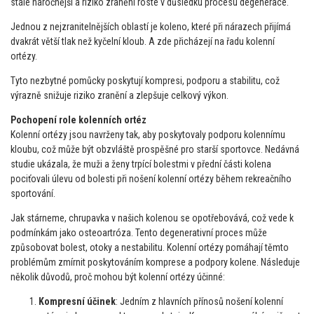
stále náročnější a riziko zranění roste v důsledku procesu degenerace.
Jednou z nejzranitelnějších oblastí je koleno, které při nárazech přijímá
dvakrát větší tlak než kyčelní kloub. A zde přicházejí na řadu kolenní
ortézy.
Tyto nezbytné pomůcky poskytují kompresi, podporu a stabilitu, což
výrazně snižuje riziko zranění a zlepšuje celkový výkon.
Pochopení role kolenních ortéz
Kolenní ortézy jsou navrženy tak, aby poskytovaly podporu kolennímu
kloubu, což může být obzvláště prospěšné pro starší sportovce. Nedávná
studie ukázala, že muži a ženy trpící bolestmi v přední části kolena
pociťovali úlevu od bolesti při nošení kolenní ortézy během rekreačního
sportování.
Jak stárneme, chrupavka v našich kolenou se opotřebovává, což vede k
podmínkám jako osteoartróza. Tento degenerativní proces může
způsobovat bolest, otoky a nestabilitu. Kolenní ortézy pomáhají těmto
problémům zmírnit poskytováním komprese a podpory kolene. Následuje
několik důvodů, proč mohou být kolenní ortézy účinné:
Kompresní účinek
: Jedním z hlavních přínosů nošení kolenní