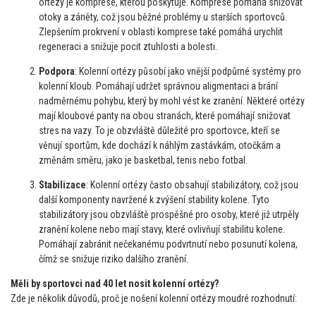
ortézy je komprese, kterou poskytuje. Komprese pomáhá snižovat
otoky a záněty, což jsou běžné problémy u starších sportovců.
Zlepšením prokrvení v oblasti komprese také pomáhá urychlit
regeneraci a snižuje pocit ztuhlosti a bolesti.
Podpora
: Kolenní ortézy působí jako vnější podpůrné systémy pro
kolenní kloub. Pomáhají udržet správnou aligmentaci a brání
nadměrnému pohybu, který by mohl vést ke zranění. Některé ortézy
mají kloubové panty na obou stranách, které pomáhají snižovat
stres na vazy. To je obzvláště důležité pro sportovce, kteří se
věnují sportům, kde dochází k náhlým zastávkám, otočkám a
změnám směru, jako je basketbal, tenis nebo fotbal.
Stabilizace
: Kolenní ortézy často obsahují stabilizátory, což jsou
další komponenty navržené k zvýšení stability kolene. Tyto
stabilizátory jsou obzvláště prospěšné pro osoby, které již utrpěly
zranění kolene nebo mají stavy, které ovlivňují stabilitu kolene.
Pomáhají zabránit nečekanému podvrtnutí nebo posunutí kolena,
čímž se snižuje riziko dalšího zranění.
Měli by sportovci nad 40 let nosit kolenní ortézy?
Zde je několik důvodů, proč je nošení kolenní ortézy moudré rozhodnutí: