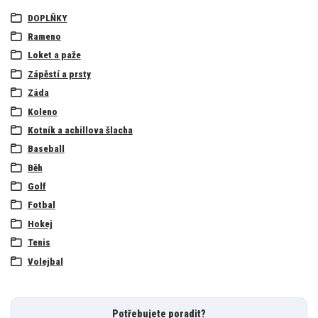
DOPLŇKY
Rameno
Loket a paže
Zápěstí a prsty
Záda
Koleno
Kotník a achillova šlacha
Baseball
Běh
Golf
Fotbal
Hokej
Tenis
Volejbal
Potřebujete poradit?