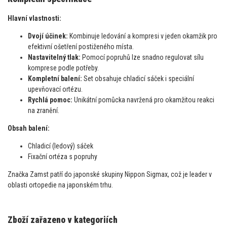
Hlavní vlastnosti:
Dvojí účinek:
Kombinuje ledování a kompresi v jeden okamžik pro
efektivní ošetření postiženého místa.
Nastavitelný tlak:
Pomocí popruhů lze snadno regulovat sílu
komprese podle potřeby.
Kompletní balení:
Set obsahuje chladicí sáček i speciální
upevňovací ortézu.
Rychlá pomoc:
Unikátní pomůcka navržená pro okamžitou reakci
na zranění.
Obsah balení:
Chladicí (ledový) sáček
Fixační ortéza s popruhy
Značka Zamst patří do japonské skupiny Nippon Sigmax, což je leader v
oblasti ortopedie na japonském trhu.
Zboží zařazeno v kategoriích