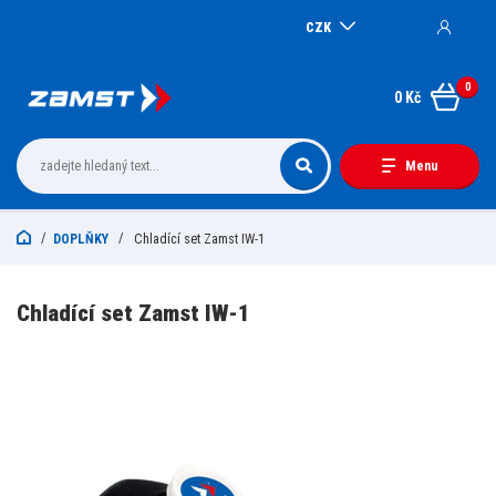
CZK
0
0 Kč
Menu
DOPLŇKY
Chladící set Zamst IW-1
Chladící set Zamst IW-1