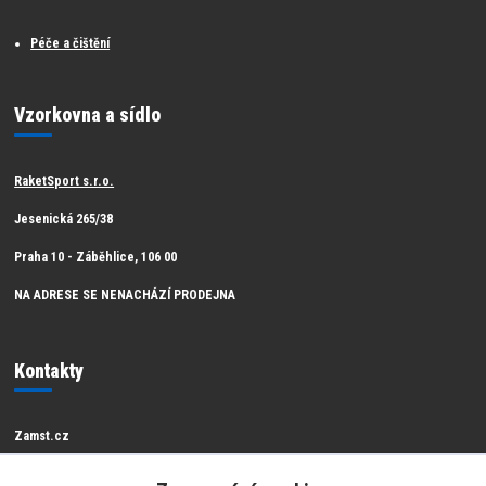
Péče a čištění
Vzorkovna a sídlo
RaketSport s.r.o.
Jesenická 265/38
Praha 10 - Záběhlice, 106 00
NA ADRESE SE NENACHÁZÍ PRODEJNA
Kontakty
Zamst.cz
Zákaznická podpora Zamst