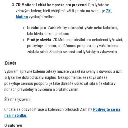
ZK-Motion: Lehká komprese pro prevenci
Pro lyžaře se
zdravými koleny, kteří chtějí mít větší jistotu na svahu, je
ZK-
Motion
vynikající volbou.
Ideální pro
: Začátečníky, rekreační lyžaře nebo kohokoli,
kdo hledá lehkou podporu.
Proč je skvělá
: ZK-Motion je ideální pro celodenní lyžování,
poskytuje jemnou, ale účinnou podporu, aby vaše kolena
zůstala silná. Snadno se nosí pod lyžařským vybavením.
Závěr
Výběrem správné kolenní ortézy můžete vyrazit na svahy s důvěrou a užít
si lyžařské dobrodružství naplno. Nezapomeňte, že i když ortéza
poskytuje cennou podporu, je také důležité udržovat sílu a flexibilitu v
nohách pravidelným cvičením a protahováním.
Šťastné lyžování!
Chcete se dozvědět více o kolenních ortézách Zamst?
Podívejte se na
naši nabídku.
O autorovi