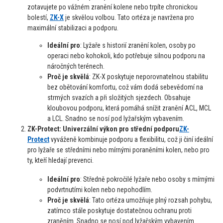
zotavujete po vážném zranění kolene nebo trpíte chronickou
bolestí,
ZK-X
je skvělou volbou. Tato ortéza je navržena pro
maximální stabilizaci a podporu.
Ideální pro
: Lyžaře s historií zranění kolen, osoby po
operaci nebo kohokoli, kdo potřebuje silnou podporu na
náročných terénech.
Proč je skvělá
: ZK-X poskytuje neporovnatelnou stabilitu
bez obětování komfortu, což vám dodá sebevědomí na
strmých svazích a při složitých sjezdech. Obsahuje
kloubovou podporu, která pomáhá snížit zranění ACL, MCL
a LCL. Snadno se nosí pod lyžařským vybavením.
ZK-Protect: Univerzální výkon pro střední podporu
ZK-
Protect
vyváženě kombinuje podporu a flexibilitu, což ji činí ideální
pro lyžaře se středními nebo mírnými poraněními kolen, nebo pro
ty, kteří hledají prevenci.
Ideální pro
: Středně pokročilé lyžaře nebo osoby s mírnými
podvrtnutími kolen nebo nepohodlím.
Proč je skvělá
: Tato ortéza umožňuje plný rozsah pohybu,
zatímco stále poskytuje dostatečnou ochranu proti
zraněním. Snadno se nosí pod lyžařským vybavením.