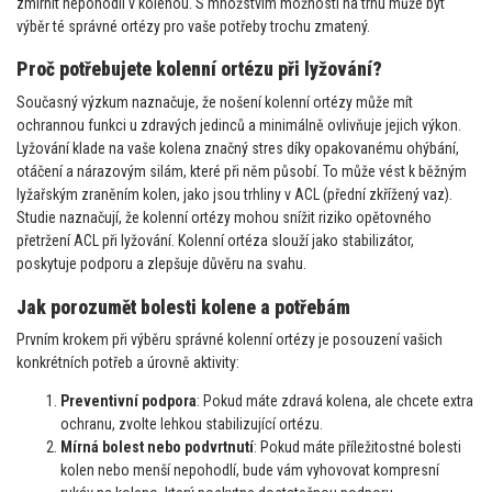
zmírnit nepohodlí v kolenou. S množstvím možností na trhu může být
výběr té správné ortézy pro vaše potřeby trochu zmatený.
Proč potřebujete kolenní ortézu při lyžování?
Současný výzkum naznačuje, že nošení kolenní ortézy může mít
ochrannou funkci u zdravých jedinců a minimálně ovlivňuje jejich výkon.
Lyžování klade na vaše kolena značný stres díky opakovanému ohýbání,
otáčení a nárazovým silám, které při něm působí. To může vést k běžným
lyžařským zraněním kolen, jako jsou trhliny v ACL (přední zkřížený vaz).
Studie naznačují, že kolenní ortézy mohou snížit riziko opětovného
přetržení ACL při lyžování. Kolenní ortéza slouží jako stabilizátor,
poskytuje podporu a zlepšuje důvěru na svahu.
Jak porozumět bolesti kolene a potřebám
Prvním krokem při výběru správné kolenní ortézy je posouzení vašich
konkrétních potřeb a úrovně aktivity:
Preventivní podpora
: Pokud máte zdravá kolena, ale chcete extra
ochranu, zvolte lehkou stabilizující ortézu.
Mírná bolest nebo podvrtnutí
: Pokud máte příležitostné bolesti
kolen nebo menší nepohodlí, bude vám vyhovovat kompresní