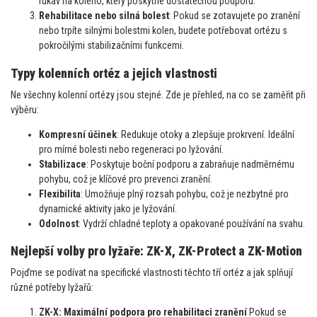
rukáv na koleno, který poskytne dostatečnou podporu.
Rehabilitace nebo silná bolest
: Pokud se zotavujete po zranění
nebo trpíte silnými bolestmi kolen, budete potřebovat ortézu s
pokročilými stabilizačními funkcemi.
Typy kolenních ortéz a jejich vlastnosti
Ne všechny kolenní ortézy jsou stejné. Zde je přehled, na co se zaměřit při
výběru:
Kompresní účinek
: Redukuje otoky a zlepšuje prokrvení. Ideální
pro mírné bolesti nebo regeneraci po lyžování.
Stabilizace
: Poskytuje boční podporu a zabraňuje nadměrnému
pohybu, což je klíčové pro prevenci zranění.
Flexibilita
: Umožňuje plný rozsah pohybu, což je nezbytné pro
dynamické aktivity jako je lyžování.
Odolnost
: Vydrží chladné teploty a opakované používání na svahu.
Nejlepší volby pro lyžaře: ZK-X, ZK-Protect a ZK-Motion
Pojďme se podívat na specifické vlastnosti těchto tří ortéz a jak splňují
různé potřeby lyžařů:
ZK-X: Maximální podpora pro rehabilitaci zranění
Pokud se