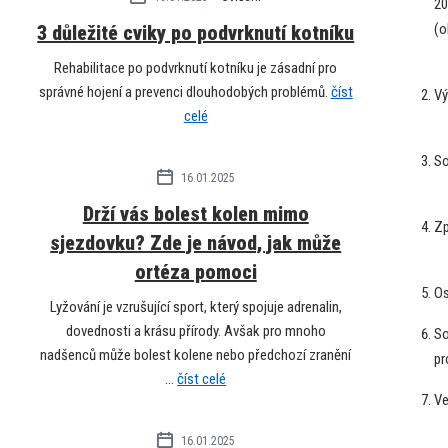
20
(o
3 důležité cviky po podvrknutí kotníku
Rehabilitace po podvrknutí kotníku je zásadní pro
správné hojení a prevenci dlouhodobých problémů.
číst
Vý
celé
So
16.01.2025
Drží vás bolest kolen mimo
Zp
sjezdovku? Zde je návod, jak může
ortéza pomoci
Os
Lyžování je vzrušující sport, který spojuje adrenalin,
dovednosti a krásu přírody. Avšak pro mnoho
So
nadšenců může bolest kolene nebo předchozí zranění
pr
...
číst celé
Ve
16.01.2025