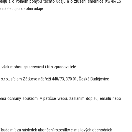
dajů a o volném pohybu těchto údajů a o zrušení směrnice 95/46/ES
a následující osobní údaje:
 však mohou zpracovávat i tito zpracovatelé:
.r.o., sídlem Zátkovo nábřeží 448/73, 370 01, České Budějovice
rencí ochrany soukromí v patičce webu, zasláním dopisu, emailu nebo
tí bude mít za následek ukončení rozesílky e-mailových obchodních