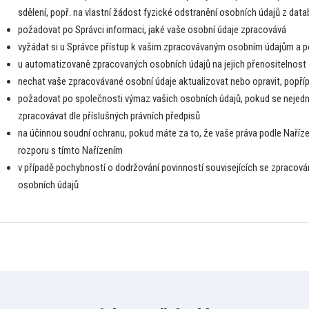
sdělení, popř. na vlastní žádost fyzické odstranění osobních údajů z dat
požadovat po Správci informaci, jaké vaše osobní údaje zpracovává
vyžádat si u Správce přístup k vašim zpracovávaným osobním údajům a po
u automatizovaně zpracovaných osobních údajů na jejich přenositelnost
nechat vaše zpracovávané osobní údaje aktualizovat nebo opravit, popří
požadovat po společnosti výmaz vašich osobních údajů, pokud se nejedná
zpracovávat dle příslušných právních předpisů
na účinnou soudní ochranu, pokud máte za to, že vaše práva podle Naříze
rozporu s tímto Nařízením
v případě pochybností o dodržování povinností souvisejících se zpracov
osobních údajů