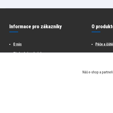
Informace pro zákazníky
O produkt
O nás
Péče a čišt
Obchodní podmínky
Reklamace a vrácení
Kontakty
Náš e-shop a partneři
Official partner Zamst