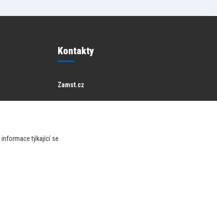
Kontakty
Zamst.cz
Zákaznická podpora Zamst
info@raketsport.cz
informace týkající se
JNA
Vytvořeno na
Eshop-rychle.cz