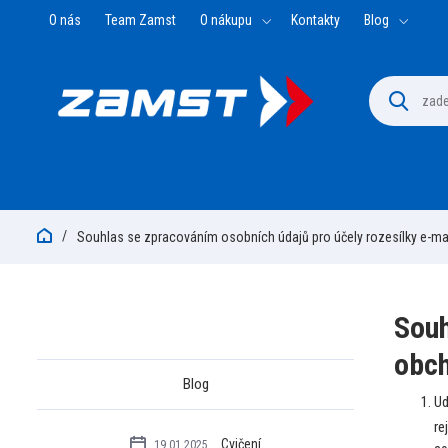
O nás
Team Zamst
O nákupu
Kontakty
Blog
Souhlas se zpracováním osobních údajů pro účely rozesílky e-ma
Souh
obch
Blog
Ud
re
Cvičení
19.01.2025