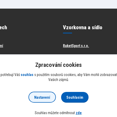
ech
Vzorkovna a sídlo
ění
RaketSport s.r.o.
Jesenická 265/38
Zpracování cookies
Praha 10 - Záběhlice, 106 00
 potřebují Váš
souhlas
s použitím souborů cookies, aby Vám mohli zobrazovat 
NA ADRESE SE NENACHÁZÍ PRODE
Vašich zájmů.
Souhlasím
Nastavení
Souhlas můžete odmítnout
zde
.