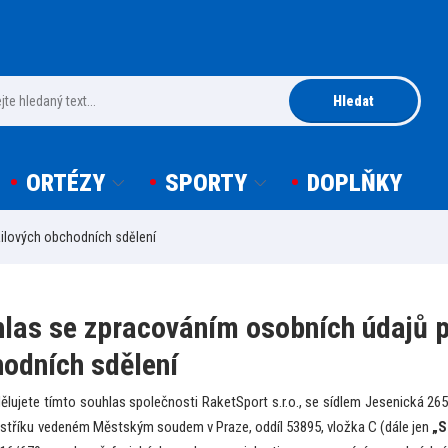
Hledat
ORTÉZY
SPORTY
DOPLŇKY
ilových obchodních sdělení
las se zpracováním osobních údajů p
odních sdělení
ělujete tímto souhlas společnosti RaketSport s.r.o., se sídlem Jesenická 265
jstříku vedeném Městským soudem v Praze, oddíl 53895, vložka C (dále jen
„S