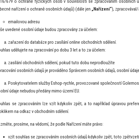
16/679 o ochraně fyzických osob v souvislosti se zpracováním osobních ú
becné nařízení o ochraně osobních údajů) (dále jen
„Nařízení“
), zpracovával/
emailovou adresu
še uvedené osobní údaje budou zpracovány za účelem:
zařazení do databáze pro zasílání online obchodních sdělení.
uhlas udělujete na zpracování po dobu 3 let a to za účelem:
zasílání obchodních sdělení, pokud tuto dobu neprodloužíte
racování osobních údajů je prováděno Správcem osobních údajů, osobní údaje
Poskytovatelem služby Eshop-rychle, provozované společností Golemos s
obní údaje nebudou předány mimo území EU.
uhlas se zpracováním lze vzít kdykoliv zpět, a to například úpravou prefe
oklikem na odkaz v obchodním sdělení.
změte, prosíme, na vědomí, že podle Nařízení máte právo:
vzít souhlas se zpracováním osobních údajů kdykoliv zpět, toto zpětvze