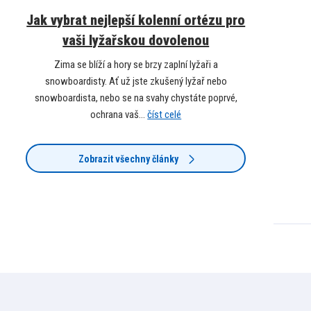
Jak vybrat nejlepší kolenní ortézu pro
vaši lyžařskou dovolenou
Zima se blíží a hory se brzy zaplní lyžaři a
snowboardisty. Ať už jste zkušený lyžař nebo
snowboardista, nebo se na svahy chystáte poprvé,
ochrana vaš...
číst celé
Zobrazit všechny články