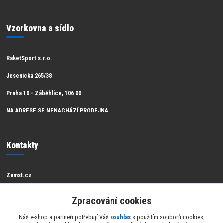
Vzorkovna a sídlo
RaketSport s.r.o.
Jesenická 265/38
Praha 10 - Záběhlice, 106 00
NA ADRESE SE NENACHÁZÍ PRODEJNA
Kontakty
Zamst.cz
Zákaznická podpora Zamst
Zpracování cookies
info@raketsport.cz
Náš e-shop a partneři potřebují Váš
souhlas
s použitím souborů cookies,