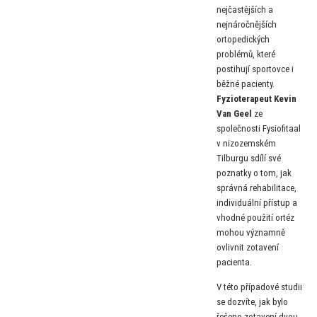
nejčastějších a
nejnáročnějších
ortopedických
problémů, které
postihují sportovce i
běžné pacienty.
Fyzioterapeut Kevin
Van Geel
ze
společnosti Fysiofitaal
v nizozemském
Tilburgu sdílí své
poznatky o tom, jak
správná rehabilitace,
individuální přístup a
vhodné použití ortéz
mohou významně
ovlivnit zotavení
pacienta.
V této případové studii
se dozvíte, jak bylo
řešeno zotavení dvou