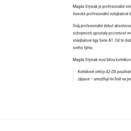
Magda Stysiak je profesionální vol
turecké profesionální volejbalové li
Svůj profesionální debut absolvoval
schopnosti upoutaly pozornost mez
volejbalové ligy Serie A1. Od té d
svého týmu.
Magda Stysiak nosí bílou kotníko
Kotníkové ortézy A2-DX používám
zápase – umožňují mi hrát na pro