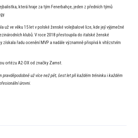
ejbalistka, která hraje za tým Fenerbahçe, jeden z předních týmů
gy.
a už ve věku 15 let v polské ženské volejbalové lize, kde její výjimečné
inárodních klubů. V roce 2018 přestoupila do italské ženské
oby získala řadu ocenění MVP a nadále významně přispívá k vítězstvím
vou ortézu A2-DX od značky Zamst.
 pravděpodobně už více než pět, šest let při každém tréninku i každém
fesionální úrovni.