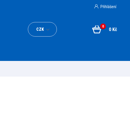
Přihlášení
0
0 Kč
CZK