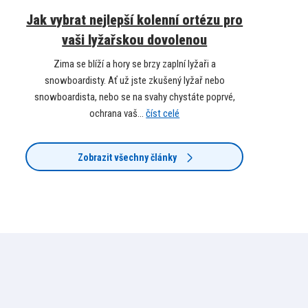
Jak vybrat nejlepší kolenní ortézu pro
vaši lyžařskou dovolenou
Zima se blíží a hory se brzy zaplní lyžaři a
snowboardisty. Ať už jste zkušený lyžař nebo
snowboardista, nebo se na svahy chystáte poprvé,
ochrana vaš...
číst celé
Zobrazit všechny články