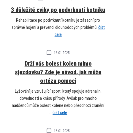
3 důležité cviky po podvrknutí kotníku
Rehabilitace po podvrknutí kotníku je zásadní pro
správné hojení a prevenci dlouhodobých problémů.
číst
celé
16.01.2025
Drží vás bolest kolen mimo
sjezdovku? Zde je návod, jak může
ortéza pomoci
Lyžování je vzrušující sport, který spojuje adrenalin,
dovednosti a krásu přírody. Avšak pro mnoho
nadšenců může bolest kolene nebo předchozí zranění
...
číst celé
16.01.2025