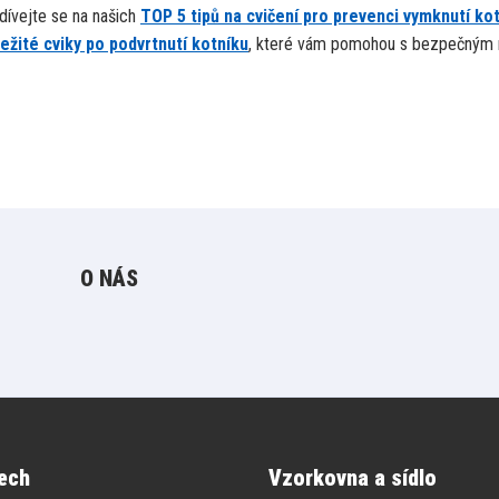
odívejte se na našich
TOP 5 tipů na cvičení pro prevenci vymknutí ko
ležité cviky po podvrtnutí kotníku
, které vám pomohou s bezpečným 
O NÁS
ech
Vzorkovna a sídlo