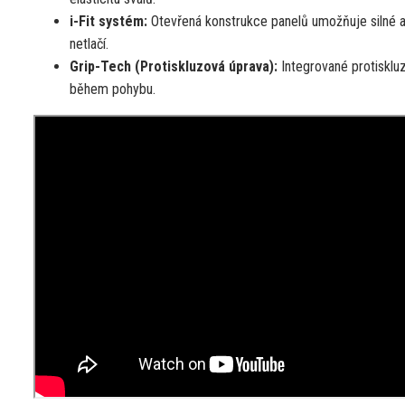
i-Fit systém:
Otevřená konstrukce panelů umožňuje silné a 
netlačí.
Grip-Tech (Protiskluzová úprava):
Integrované protiskluz
během pohybu.