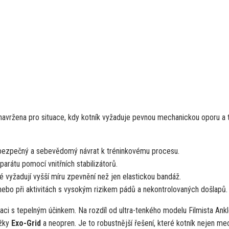
navržena pro situace, kdy kotník vyžaduje pevnou mechanickou oporu a 
bezpečný a sebevědomý návrat k tréninkovému procesu.
rátu pomocí vnitřních stabilizátorů.
é vyžadují vyšší míru zpevnění než jen elastickou bandáž.
ebo při aktivitách s vysokým rizikem pádů a nekontrolovaných došlapů.
zaci s tepelným účinkem. Na rozdíl od ultra-tenkého modelu Filmista Ankl
ožky
Exo-Grid
a neopren. Je to robustnější řešení, které kotník nejen me