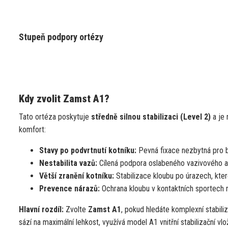
Stupeň podpory ortézy
Kdy zvolit Zamst A1?
Tato ortéza poskytuje
středně silnou stabilizaci (Level 2)
a je 
komfort:
Stavy po podvrtnutí kotníku:
Pevná fixace nezbytná pro 
Nestabilita vazů:
Cílená podpora oslabeného vazivového apa
Větší zranění kotníku:
Stabilizace kloubu po úrazech, kter
Prevence nárazů:
Ochrana kloubu v kontaktních sportech n
Hlavní rozdíl:
Zvolte
Zamst A1
, pokud hledáte komplexní stabili
sází na maximální lehkost, využívá model A1 vnitřní stabilizační vl