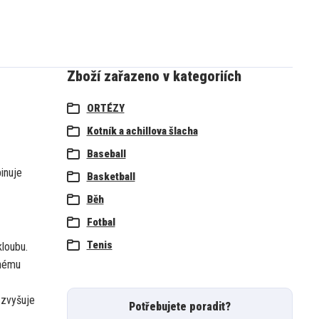
Zboží zařazeno v kategoriích
ORTÉZY
Kotník a achillova šlacha
Baseball
inuje
Basketball
Běh
Fotbal
Tenis
kloubu.
ěnému
 zvyšuje
Potřebujete poradit?