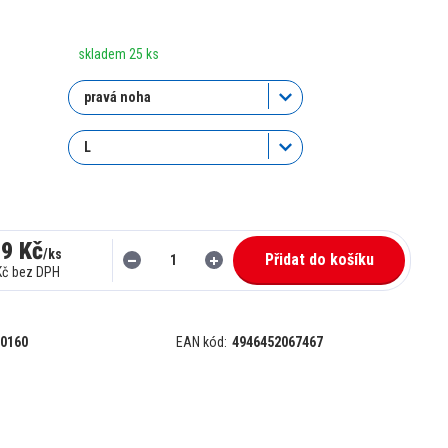
skladem 25 ks
99 Kč
/
ks
Přidat do košíku
Kč
bez DPH
0160
EAN kód:
4946452067467