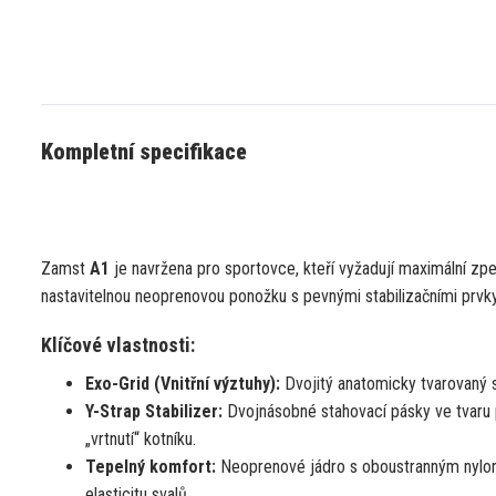
Kompletní specifikace
Zamst
A1
je navržena pro sportovce, kteří vyžadují maximální z
nastavitelnou neoprenovou ponožku s pevnými stabilizačními prvky,
Klíčové vlastnosti:
Exo-Grid (Vnitřní výztuhy):
Dvojitý anatomicky tvarovaný st
Y-Strap Stabilizer:
Dvojnásobné stahovací pásky ve tvaru p
„vrtnutí“ kotníku.
Tepelný komfort:
Neoprenové jádro s oboustranným nylono
elasticitu svalů.