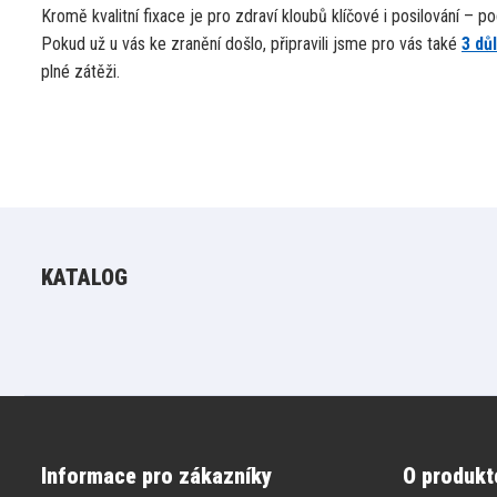
Kromě kvalitní fixace je pro zdraví kloubů klíčové i posilování – p
Pokud už u vás ke zranění došlo, připravili jsme pro vás také
3 dů
plné zátěži.
KATALOG
Informace pro zákazníky
O produkt