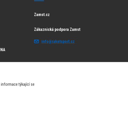
Zamst.cz
Zákaznická podpora Zamst
info@raketsport.cz
JNA
informace týkající se
Vytvořeno na
Eshop-rychle.cz