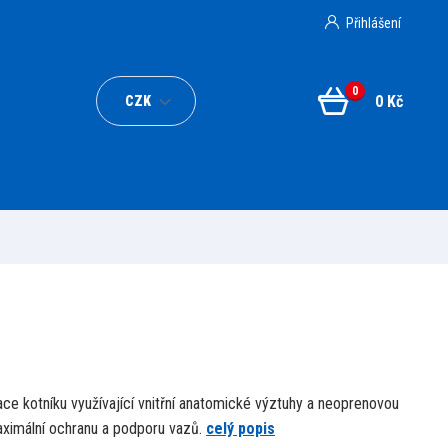
Přihlášení
0
0 Kč
CZK
ace kotníku využívající vnitřní anatomické výztuhy a neoprenovou
ximální ochranu a podporu vazů.
celý popis