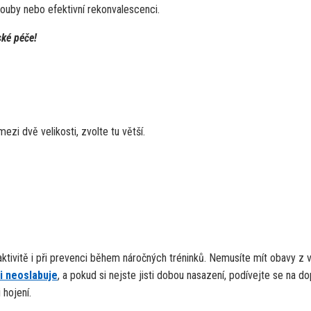
klouby nebo efektivní rekonvalescenci.
ské péče!
ezi dvě velikosti, zvolte tu větší.
 aktivitě i při prevenci během náročných tréninků. Nemusíte mít obavy z 
i neoslabuje
, a pokud si nejste jisti dobou nasazení, podívejte se na do
 hojení.