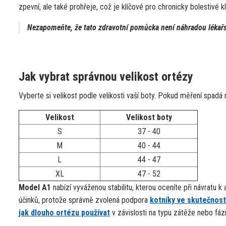
zpevní, ale také prohřeje, což je klíčové pro chronicky bolestivé 
Nezapomeňte, že tato zdravotní pomůcka není náhradou lékař
Jak vybrat správnou velikost ortézy
Vyberte si velikost podle velikosti vaší boty. Pokud měření spadá m
Velikost
Velikost boty
S
37 - 40
M
40 - 44
L
44 - 47
XL
47 - 52
Model A1
nabízí vyváženou stabilitu, kterou oceníte při návratu k
účinků, protože správně zvolená podpora
kotníky ve skutečnost
jak dlouho ortézu používat
v závislosti na typu zátěže nebo fázi