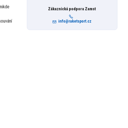
 nikde
Zákaznická podpora Zamst
souvání
info@raketsport.cz