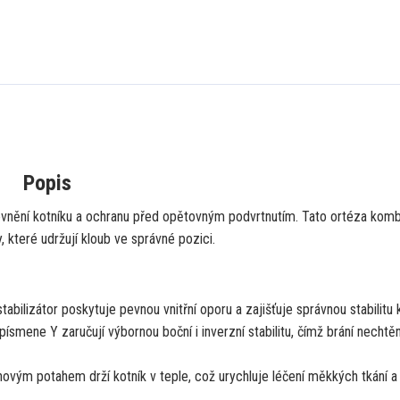
Popis
pevnění kotníku a ochranu před opětovným podvrtnutím. Tato ortéza komb
 které udržují kloub ve správné pozici.
abilizátor poskytuje pevnou vnitřní oporu a zajišťuje správnou stabilitu 
ísmene Y zaručují výbornou boční i inverzní stabilitu, čímž brání necht
vým potahem drží kotník v teple, což urychluje léčení měkkých tkání a