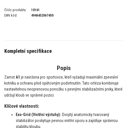
Číslo produktu:
10161
EAN kód:
4946452067450
Kompletní specifikace
Popis
Zamst
A1
je navržena pro sportovce, kteří vyžadují maximální zpevnění
kotníku a ochranu před opětovným podvrtnutím. Tato ortéza kombinuje
nastavitelnou neoprenovou ponožku s pevnými stabilizačními prvky, které
udržují kloub ve správné pozici.
Klíčové vlastnosti:
Exo-Grid (Vnitřní výztuhy):
Dvojitý anatomicky tvarovaný
stabilizátor poskytuje pevnou vnitřní oporu a zajišťuje správnou
stabilitu kloubu.