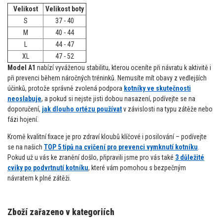
Velikost
Velikost boty
S
37 - 40
M
40 - 44
L
44 - 47
XL
47 - 52
Model A1
nabízí vyváženou stabilitu, kterou oceníte při návratu k aktivitě i
při prevenci během náročných tréninků. Nemusíte mít obavy z vedlejších
účinků, protože správně zvolená podpora
kotníky ve skutečnosti
neoslabuje
, a pokud si nejste jisti dobou nasazení, podívejte se na
doporučení,
jak dlouho ortézu používat
v závislosti na typu zátěže nebo
fázi hojení.
Kromě kvalitní fixace je pro zdraví kloubů klíčové i posilování – podívejte
se na našich
TOP 5 tipů na cvičení pro prevenci vymknutí kotníku
.
Pokud už u vás ke zranění došlo, připravili jsme pro vás také
3 důležité
cviky po podvrtnutí kotníku
, které vám pomohou s bezpečným
návratem k plné zátěži.
Zboží zařazeno v kategoriích