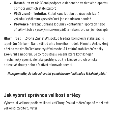
Nestabilita vazů:
Cílená podpora oslabeného vazivového aparátu
pomocí vnitřních stabilizátorů.
Větší zranění kotníku:
Stabilizace kloubu po úrazech, které
vyžadují vyšší míru zpevnění než jen elastickou bandáž.
Prevence nárazů:
Ochrana kloubu v kontaktních sportech nebo
při aktivitách s vysokým rizikem pádů a nekontrolovaných došlapů.
Hlavní rozdíl:
Zvolte
Zamst A1
, pokud hledáte komplexní stabilizaci s
tepelným účinkem. Na rozdíl od ultra-tenkého modelu Filmista Ankle, který
sází na maximální lehkost, využívá model A1 vnitřní stabilizační vložky
Exo-Grid
a neopren. Je to robustnější řešení, které kotník nejen
mechanicky zpevní, ale také prohřeje, což je klíčové pro chronicky
bolestivé klouby nebo efektivní rekonvalescenci.
Nezapomeňte, že tato zdravotní pomůcka není náhradou lékařské péče!
Jak vybrat správnou velikost ortézy
Vyberte si velikost podle velikosti vaší boty. Pokud měření spadá mezi dvě
velikosti, zvolte tu větší.