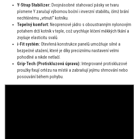
Y-Strap Stabilizer:
Dvojnásobné stahovací pásky ve tvaru
písmene Y zaručují výbornou boční i inverzní stabilitu, čímž brání
nechtěnému „vrtnutí“ kotníku.
Tepelný komfort:
Neoprenové jádro s oboustranným nylonovým
potahem drží kotník v teple, což urychluje léčení měkkých tkání a
zvyšuje elasticitu svalů.
i-Fit systém:
Otevřená konstrukce panelů umožňuje silné a
bezpečné utažení, které je díky preciznímu nastavení velmi
pohodlné a nikde netlačí.
Grip-Tech (Protiskluzová úprava):
Integrované protiskluzové
proužky fixují ortézu na místě a zabraňují jejímu shrnování nebo
posouvání během pohybu.