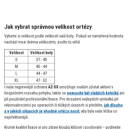
Jak vybrat správnou velikost ortézy
Vyberte si velikost podle velikosti vaší boty. Pokud se naměřená hodnota
nachází mezi dvěma velikostmi, zvolte tu větší.
Velikost
Velikost boty
S
37 - 40
M
40 - 44
L
44 - 47
XL
47 - 52
I naše nejpevnější ochrana
A2-DX
umožňuje svalům zůstat aktivní v
bezpečném rozsahu pohybu, takže se
nemusíte bát slabších kotníků
ani
při používání profesionální fixace. Pro dosažení nejlepších výsledků při
rekonvalescenci po operacích či těžkých úrazech si přečtěte,
jak dlouho
a v jakých situacích je vhodné ortézu nosit
, aby byla vaše léčba co
nejefektivnější.
Kromě kvalitní fixace je pro zdraví kloubů klíčové i posilování – podívejte