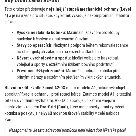
Kdy zvolit Zamst A2-DX?
Tato ortéza představuje
nejsilnější stupeň mechanické ochrany (Level
4)
a je navržena pro situace, kdy kotník vyžaduje nekompromisní stabilitu
a fixaci:
Vysoká nestabilita kotníku:
Maximální zpevnění pro klouby
náchylné k častým a opakovaným úrazům.
Stavy po operacích:
Nezbytná podpora během rekonvalescence
po chirurgických zákrocích na vazech a šlachách.
Návrat k vrcholovému sportu:
Ideální volba pro basketbal,
volejbal a sporty s extrémním rizikem bočního podvrtnutí.
Prevence těžkých zranění:
Maximální ochrana kotníku před
přímými nárazy a extrémním přetížením v kritických situacích.
Hlavní rozdíl:
Zvolte
Zamst A2-DX
místo modelu A1, pokud vyžadujete
absolutní fixaci a ochranu i proti rotaci bérce. Zatímco model A1 je textilní
ortéza s vnitřními výztuhami, A2-DX disponuje unikátním vnějším
plastovým skeletem
Exo-Grid (Dual)
, který mechanicky brání vytočení
kotníku a poskytuje nejvyšší možnou úroveň stability v celé nabídce
Zamst.
Nezapomeňte, že tato zdravotní pomůcka není náhradou lékařské péče!