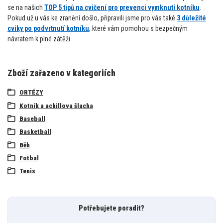
se na našich
TOP 5 tipů na cvičení pro prevenci vymknutí kotníku
.
Pokud už u vás ke zranění došlo, připravili jsme pro vás také
3 důležité
cviky po podvrtnutí kotníku
, které vám pomohou s bezpečným
návratem k plné zátěži.
Zboží zařazeno v kategoriích
ORTÉZY
Kotník a achillova šlacha
Baseball
Basketball
Běh
Fotbal
Tenis
Potřebujete poradit?