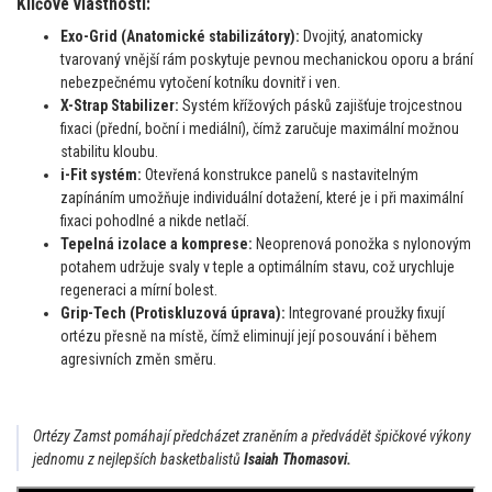
Klíčové vlastnosti:
Exo-Grid (Anatomické stabilizátory):
Dvojitý, anatomicky
tvarovaný vnější rám poskytuje pevnou mechanickou oporu a brání
nebezpečnému vytočení kotníku dovnitř i ven.
X-Strap Stabilizer:
Systém křížových pásků zajišťuje trojcestnou
fixaci (přední, boční i mediální), čímž zaručuje maximální možnou
stabilitu kloubu.
i-Fit systém:
Otevřená konstrukce panelů s nastavitelným
zapínáním umožňuje individuální dotažení, které je i při maximální
fixaci pohodlné a nikde netlačí.
Tepelná izolace a komprese:
Neoprenová ponožka s nylonovým
potahem udržuje svaly v teple a optimálním stavu, což urychluje
regeneraci a mírní bolest.
Grip-Tech (Protiskluzová úprava):
Integrované proužky fixují
ortézu přesně na místě, čímž eliminují její posouvání i během
agresivních změn směru.
Ortézy Zamst pomáhají předcházet zraněním a předvádět špičkové výkony
jednomu z nejlepších basketbalistů
Isaiah Thomas
ovi.