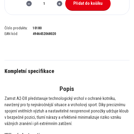
Přidat do košíku
Číslo produktu:
10180
EAN kód:
4946452068020
Kompletní specifikace
Popis
Zamst A2-DX představuje technologický vrchol v ochraně kotníku,
navržený pro ty nejnáročnější situace a vrcholový sport. Díky preciznímu
spojení vnitřních výztuh a nastavitelné neoprenové ponožky udržuje kloub
v bezpečné pozici, tlumí nárazy a efektivně minimalizuje riziko vzniku
vážných zranění i při extrémním zatížení.