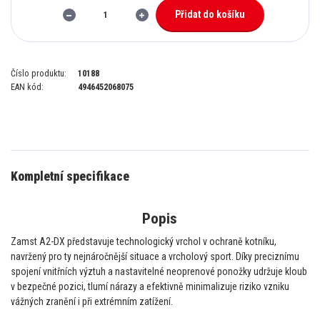
Přidat do košíku
Číslo produktu:
10188
EAN kód:
4946452068075
Kompletní specifikace
Popis
Zamst A2-DX představuje technologický vrchol v ochraně kotníku,
navržený pro ty nejnáročnější situace a vrcholový sport. Díky preciznímu
spojení vnitřních výztuh a nastavitelné neoprenové ponožky udržuje kloub
v bezpečné pozici, tlumí nárazy a efektivně minimalizuje riziko vzniku
vážných zranění i při extrémním zatížení.