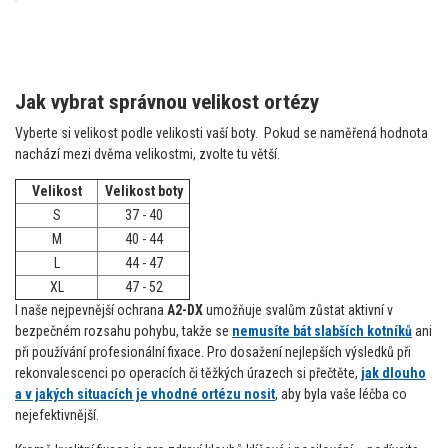
Jak vybrat správnou velikost ortézy
Vyberte si velikost podle velikosti vaší boty. Pokud se naměřená hodnota
nachází mezi dvěma velikostmi, zvolte tu větší.
Velikost
Velikost boty
S
37 - 40
M
40 - 44
L
44 - 47
XL
47 - 52
I naše nejpevnější ochrana
A2-DX
umožňuje svalům zůstat aktivní v
bezpečném rozsahu pohybu, takže se
nemusíte bát slabších kotníků
ani
při používání profesionální fixace. Pro dosažení nejlepších výsledků při
rekonvalescenci po operacích či těžkých úrazech si přečtěte,
jak dlouho
a v jakých situacích je vhodné ortézu nosit
, aby byla vaše léčba co
nejefektivnější.