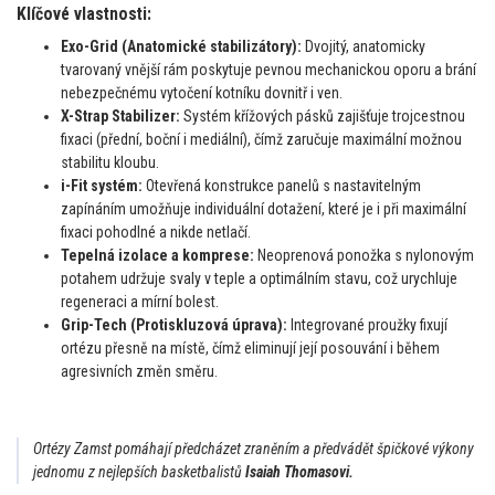
Klíčové vlastnosti:
Exo-Grid (Anatomické stabilizátory):
Dvojitý, anatomicky
tvarovaný vnější rám poskytuje pevnou mechanickou oporu a brání
nebezpečnému vytočení kotníku dovnitř i ven.
X-Strap Stabilizer:
Systém křížových pásků zajišťuje trojcestnou
fixaci (přední, boční i mediální), čímž zaručuje maximální možnou
stabilitu kloubu.
i-Fit systém:
Otevřená konstrukce panelů s nastavitelným
zapínáním umožňuje individuální dotažení, které je i při maximální
fixaci pohodlné a nikde netlačí.
Tepelná izolace a komprese:
Neoprenová ponožka s nylonovým
potahem udržuje svaly v teple a optimálním stavu, což urychluje
regeneraci a mírní bolest.
Grip-Tech (Protiskluzová úprava):
Integrované proužky fixují
ortézu přesně na místě, čímž eliminují její posouvání i během
agresivních změn směru.
Ortézy Zamst pomáhají předcházet zraněním a předvádět špičkové výkony
jednomu z nejlepších basketbalistů
Isaiah Thomas
ovi.