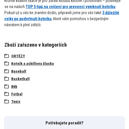
Kromě kvalitní fixace je pro zdraví kloubů klíčové i posilování – podívejte
se na našich
TOP 5 tipů na cvičení pro prevenci vymknutí kotníku
.
Pokud už u vás ke zranění došlo, připravili jsme pro vás také
3 důležité
cviky po podvrtnutí kotníku
, které vám pomohou s bezpečným
návratem k plné zátěži.
Zboží zařazeno v kategoriích
ORTÉZY
Kotník a achillova šlacha
Baseball
Basketball
Běh
Fotbal
Tenis
Potřebujete poradit?