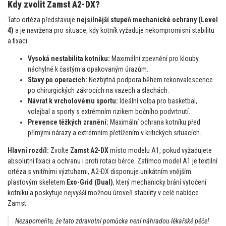
Kdy zvolit Zamst A2-DX?
Tato ortéza představuje
nejsilnější stupeň mechanické ochrany (Level
4)
a je navržena pro situace, kdy kotník vyžaduje nekompromisní stabilitu
a fixaci:
Vysoká nestabilita kotníku:
Maximální zpevnění pro klouby
náchylné k častým a opakovaným úrazům.
Stavy po operacích:
Nezbytná podpora během rekonvalescence
po chirurgických zákrocích na vazech a šlachách.
Návrat k vrcholovému sportu:
Ideální volba pro basketbal,
volejbal a sporty s extrémním rizikem bočního podvrtnutí.
Prevence těžkých zranění:
Maximální ochrana kotníku před
přímými nárazy a extrémním přetížením v kritických situacích.
Hlavní rozdíl:
Zvolte
Zamst A2-DX
místo modelu A1, pokud vyžadujete
absolutní fixaci a ochranu i proti rotaci bérce. Zatímco model A1 je textilní
ortéza s vnitřními výztuhami, A2-DX disponuje unikátním vnějším
plastovým skeletem
Exo-Grid (Dual)
, který mechanicky brání vytočení
kotníku a poskytuje nejvyšší možnou úroveň stability v celé nabídce
Zamst.
Nezapomeňte, že tato zdravotní pomůcka není náhradou lékařské péče!