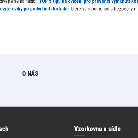
odívejte se na našich
TOP 5 tipů na cvičení pro prevenci vymknutí ko
ležité cviky po podvrtnutí kotníku
, které vám pomohou s bezpečným 
O NÁS
ech
Vzorkovna a sídlo