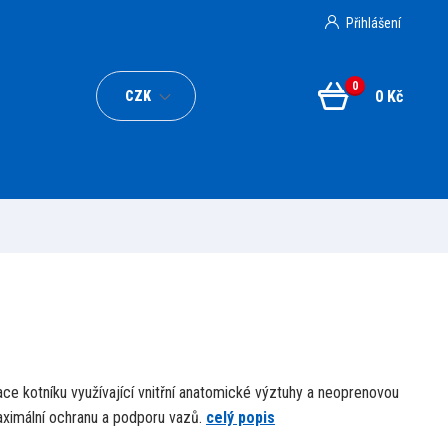
Přihlášení
0
0 Kč
CZK
ace kotníku využívající vnitřní anatomické výztuhy a neoprenovou
ximální ochranu a podporu vazů.
celý popis