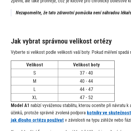
zpevní, ale také prohřeje, což je klíčové pro chronicky bolestivé 
Nezapomeňte, že tato zdravotní pomůcka není náhradou lékař
Jak vybrat správnou velikost ortézy
Vyberte si velikost podle velikosti vaší boty. Pokud měření spadá m
Velikost
Velikost boty
S
37 - 40
M
40 - 44
L
44 - 47
XL
47 - 52
Model A1
nabízí vyváženou stabilitu, kterou oceníte při návratu k
účinků, protože správně zvolená podpora
kotníky ve skutečnost
jak dlouho ortézu používat
v závislosti na typu zátěže nebo fázi