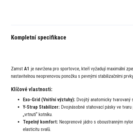
Kompletní specifikace
Zamst
A1
je navržena pro sportovce, kteří vyžadují maximální z
nastavitelnou neoprenovou ponožku s pevnými stabilizačními prvky,
Klíčové vlastnosti:
Exo-Grid (Vnitřní výztuhy):
Dvojitý anatomicky tvarovaný st
Y-Strap Stabilizer:
Dvojnásobné stahovací pásky ve tvaru p
„vrtnutí“ kotníku.
Tepelný komfort:
Neoprenové jádro s oboustranným nylono
elasticitu svalů.