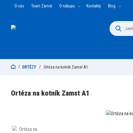
O nás
Team Zamst
O nákupu
Kontakty
Blog
ORTÉZY
Ortéza na kotník Zamst A1
Ortéza na kotník Zamst A1