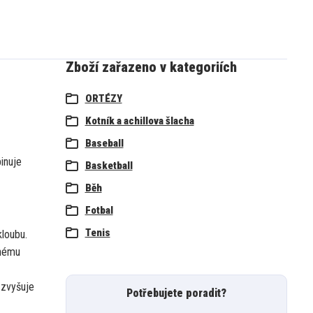
Zboží zařazeno v kategoriích
ORTÉZY
Kotník a achillova šlacha
Baseball
inuje
Basketball
Běh
Fotbal
Tenis
kloubu.
ěnému
 zvyšuje
Potřebujete poradit?