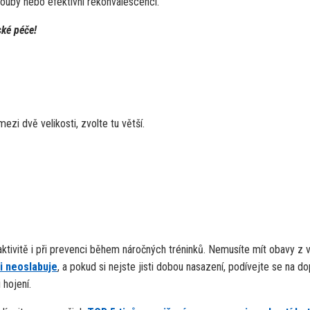
klouby nebo efektivní rekonvalescenci.
ské péče!
ezi dvě velikosti, zvolte tu větší.
 aktivitě i při prevenci během náročných tréninků. Nemusíte mít obavy z 
i neoslabuje
, a pokud si nejste jisti dobou nasazení, podívejte se na do
 hojení.