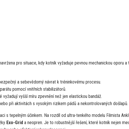
navržena pro situace, kdy kotník vyžaduje pevnou mechanickou oporu a 
bezpečný a sebevědomý návrat k tréninkovému procesu.
rátu pomocí vnitřních stabilizátorů.
é vyžadují vyšší míru zpevnění než jen elastickou bandáž.
ebo při aktivitách s vysokým rizikem pádů a nekontrolovaných došlapů.
zaci s tepelným účinkem. Na rozdíl od ultra-tenkého modelu Filmista Ankl
ožky
Exo-Grid
a neopren. Je to robustnější řešení, které kotník nejen me