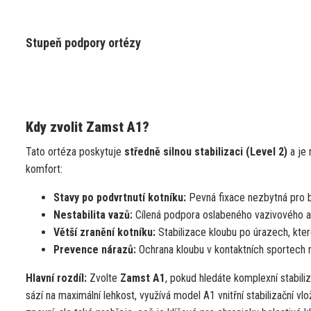
Stupeň podpory ortézy
Kdy zvolit Zamst A1?
Tato ortéza poskytuje
středně silnou stabilizaci (Level 2)
a je 
komfort:
Stavy po podvrtnutí kotníku:
Pevná fixace nezbytná pro 
Nestabilita vazů:
Cílená podpora oslabeného vazivového apa
Větší zranění kotníku:
Stabilizace kloubu po úrazech, kter
Prevence nárazů:
Ochrana kloubu v kontaktních sportech n
Hlavní rozdíl:
Zvolte
Zamst A1
, pokud hledáte komplexní stabili
sází na maximální lehkost, využívá model A1 vnitřní stabilizační vl