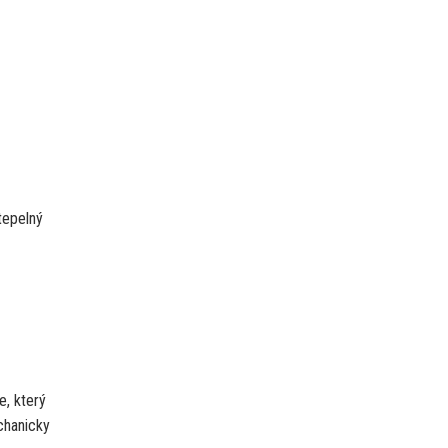
tepelný
e, který
chanicky