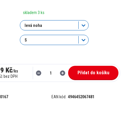
skladem 3 ks
99 Kč
/
ks
Přidat do košíku
Kč
bez DPH
0167
EAN kód:
4946452067481