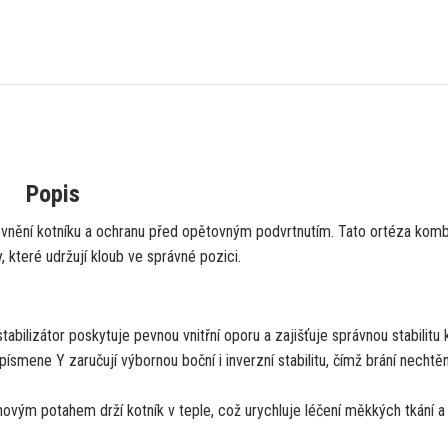
Popis
pevnění kotníku a ochranu před opětovným podvrtnutím. Tato ortéza komb
 které udržují kloub ve správné pozici.
abilizátor poskytuje pevnou vnitřní oporu a zajišťuje správnou stabilitu 
ísmene Y zaručují výbornou boční i inverzní stabilitu, čímž brání necht
vým potahem drží kotník v teple, což urychluje léčení měkkých tkání a