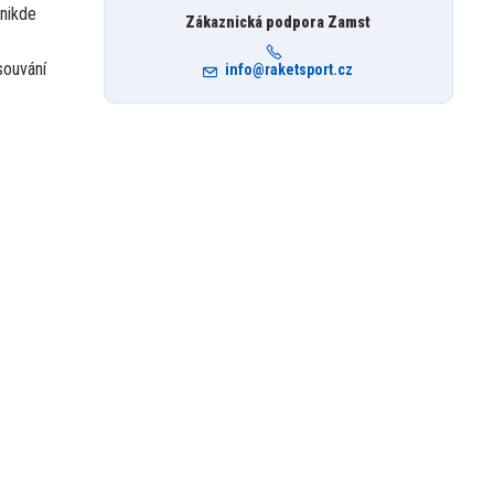
 nikde
Zákaznická podpora Zamst
souvání
info@raketsport.cz