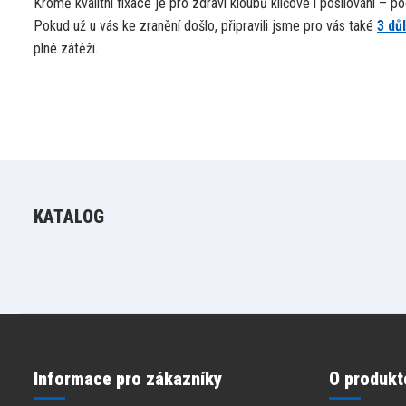
Kromě kvalitní fixace je pro zdraví kloubů klíčové i posilování – p
Pokud už u vás ke zranění došlo, připravili jsme pro vás také
3 dů
plné zátěži.
KATALOG
Informace pro zákazníky
O produkt