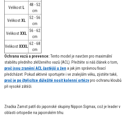
48 - 52
Velikost
L
cm
52 - 56
Velikost
XL
cm
56 - 62
Velikost
XXL
cm
62 - 68
Velikost
XXXL
cm
Ochrana vazů a prevence:
Tento model je navržen pro maximální
stabilitu předního zkříženého vazů (ACL). Přečtěte si náš článek o tom,
proč jsou zranění ACL častější u žen
a jak jim správnou fixací
předcházet. Pokud aktivně sportujete i ve zralejším věku, zjistěte také,
proč je po čtyřicítce důležité nosit kolenní ortézy
pro ochranu kloubů
při vysoké zátěži.
Značka Zamst patří do japonské skupiny Nippon Sigmax, což je leader v
oblasti ortopedie na japonském trhu.