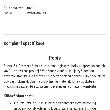
Číslo produktu:
10216
EAN kód:
4946452072195
Kompletní specifikace
Popis
Zamst
ZK-Protect
představuje technologický vrchol v podpoře kolenních
vazů. Je navržena pro nejtěžší případy zranění, kde je vyžadována
extrémní stabilita, ale zároveň přirozený pocit při pohybu. Díky speciálním
polycentrickým kloubům a prodyšnému materiálu D-Tex poskytuje
maximální bezpečí bez zbytečného přehřívání a omezení komfortu.
Klíčové vlastnosti:
Klouby Physioglide:
Unikátní polycentrické výztuhy kopírují
přirozený pohyb kolenního kloubu. Zajišťují extrémně silnou