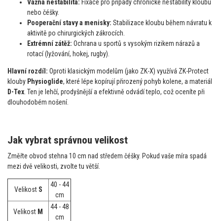
Vážná nestabilita:
Fixace pro případy chronické nestability kloubu
nebo čéšky.
Pooperační stavy a menisky:
Stabilizace kloubu během návratu k
aktivitě po chirurgických zákrocích.
Extrémní zátěž:
Ochrana u sportů s vysokým rizikem nárazů a
rotací (lyžování, hokej, rugby).
Hlavní rozdíl:
Oproti klasickým modelům (jako ZK-X) využívá ZK-Protect
klouby
Physioglide
, které lépe kopírují přirozený pohyb kolene, a materiál
D-Tex
. Ten je lehčí, prodyšnější a efektivně odvádí teplo, což oceníte při
dlouhodobém nošení.
Jak vybrat správnou velikost
Změřte obvod stehna 10 cm nad středem čéšky. Pokud vaše míra spadá
mezi dvě velikosti, zvolte tu větší.
40 - 44
Velikost
S
cm
44 - 48
Velikost
M
cm