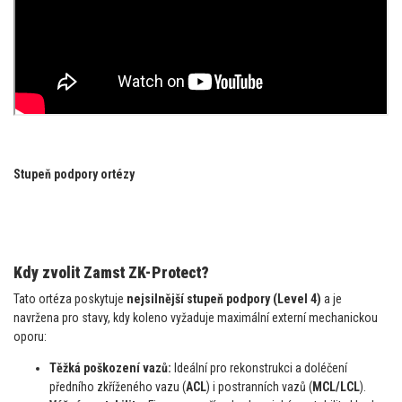
Stupeň podpory ortézy
Kdy zvolit Zamst ZK-Protect?
Tato ortéza poskytuje
nejsilnější stupeň podpory (Level 4)
a je
navržena pro stavy, kdy koleno vyžaduje maximální externí mechanickou
oporu:
Těžká poškození vazů:
Ideální pro rekonstrukci a doléčení
předního zkříženého vazu (
ACL
) i postranních vazů (
MCL/LCL
).