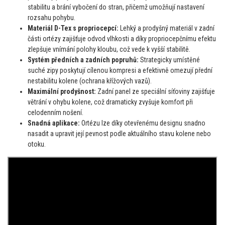
stabilitu a brání vybočení do stran, přičemž umožňují nastavení
rozsahu pohybu.
Materiál D-Tex s propriocepcí:
Lehký a prodyšný materiál v zadní
části ortézy zajišťuje odvod vlhkosti a díky propriocepčnímu efektu
zlepšuje vnímání polohy kloubu, což vede k vyšší stabilitě.
Systém předních a zadních popruhů:
Strategicky umístěné
suché zipy poskytují cílenou kompresi a efektivně omezují přední
nestabilitu kolene (ochrana křížových vazů).
Maximální prodyšnost:
Zadní panel ze speciální síťoviny zajišťuje
větrání v ohybu kolene, což dramaticky zvyšuje komfort při
celodenním nošení.
Snadná aplikace:
Ortézu lze díky otevřenému designu snadno
nasadit a upravit její pevnost podle aktuálního stavu kolene nebo
otoku.