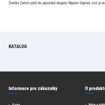
Značka Zamst patří do japonské skupiny Nippon Sigmax, což je lea
KATALOG
Informace pro zákazníky
O produkt
O nás
Péče a čišt