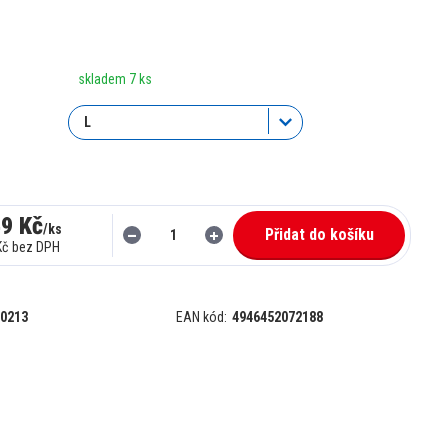
skladem 7 ks
49 Kč
/
ks
Přidat do košíku
Kč
bez DPH
0213
EAN kód:
4946452072188