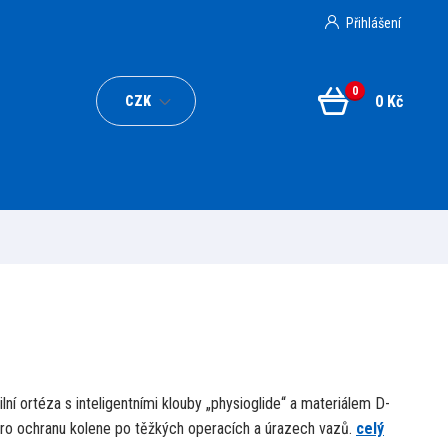
Přihlášení
0
0 Kč
CZK
lní ortéza s inteligentními klouby „physioglide“ a materiálem D-
pro ochranu kolene po těžkých operacích a úrazech vazů.
celý