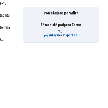
fektu
Potřebujete poradit?
abilitu
Zákaznická podpora Zamst
odenním
info@raketsport.cz
ku.