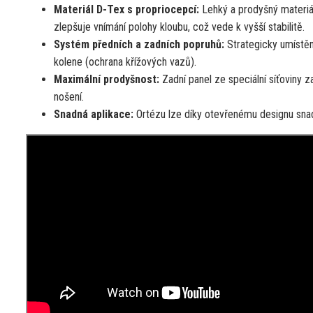
Materiál D-Tex s propriocepcí:
Lehký a prodyšný materiál
zlepšuje vnímání polohy kloubu, což vede k vyšší stabilitě.
Systém předních a zadních popruhů:
Strategicky umístěné
kolene (ochrana křížových vazů).
Maximální prodyšnost:
Zadní panel ze speciální síťoviny z
nošení.
Snadná aplikace:
Ortézu lze díky otevřenému designu snadn