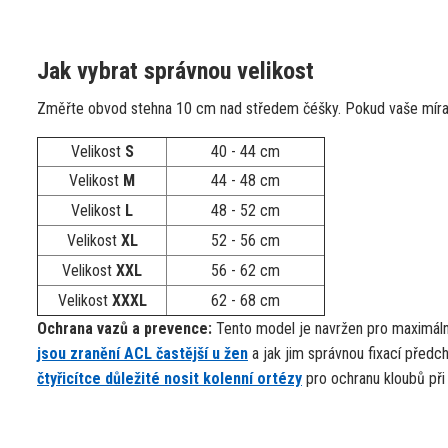
Jak vybrat správnou velikost
Změřte obvod stehna 10 cm nad středem čéšky. Pokud vaše míra sp
Velikost
S
40 - 44 cm
Velikost
M
44 - 48 cm
Velikost
L
48 - 52 cm
Velikost
XL
52 - 56 cm
Velikost
XXL
56 - 62 cm
Velikost
XXXL
62 - 68 cm
Ochrana vazů a prevence:
Tento model je navržen pro maximální
jsou zranění ACL častější u žen
a jak jim správnou fixací předch
čtyřicítce důležité nosit kolenní ortézy
pro ochranu kloubů při