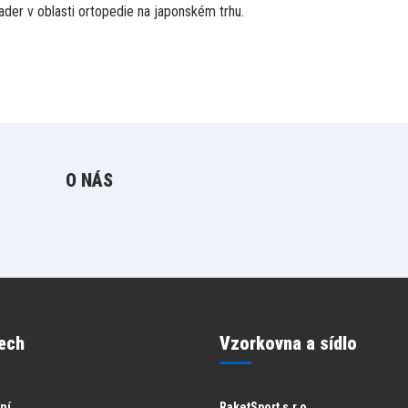
der v oblasti ortopedie na japonském trhu.
O NÁS
ech
Vzorkovna a sídlo
ění
RaketSport s.r.o.