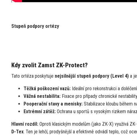
Stupeň podpory ortézy
Kdy zvolit Zamst ZK-Protect?
Tato ortéza poskytuje
nejsilnější stupeň podpory (Level 4)
a je
Těžká poškození vazů:
Ideální pro rekonstrukci a doléčen
Vážná nestabilita:
Fixace pro případy chronické nestabilit
Pooperační stavy a menisky:
Stabilizace kloubu během náv
Extrémní zátěž:
Ochrana u sportů s vysokým rizikem nárazů 
Hlavní rozdíl:
Oproti klasickým modelům (jako ZK-X) využívá ZK
D-Tex
. Ten je lehčí, prodyšnější a efektivně odvádí teplo, což oc