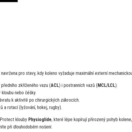
 navržena pro stavy, kdy koleno vyžaduje maximální externí mechanicko
í předního zkříženého vazu (
ACL
) i postranních vazů (
MCL/LCL
).
y kloubu nebo čéšky.
ratu k aktivitě po chirurgických zákrocích.
a rotací (lyžování, hokej, rugby).
-Protect klouby
Physioglide
, které lépe kopírují přirozený pohyb kolene,
eníte při dlouhodobém nošení.