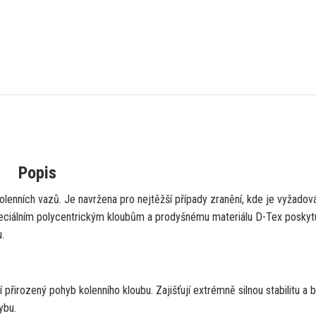
Popis
lenních vazů. Je navržena pro nejtěžší případy zranění, kde je vyžadov
 speciálním polycentrickým kloubům a prodyšnému materiálu D-Tex poskyt
.
 přirozený pohyb kolenního kloubu. Zajišťují extrémně silnou stabilitu a b
ybu.