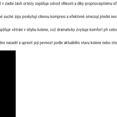
 v zadní části ortézy zajišťuje odvod vlhkosti a díky propriocepčnímu e
 suché zipy poskytují cílenou kompresi a efektivně omezují přední nest
ajišťuje větrání v ohybu kolene, což dramaticky zvyšuje komfort při cel
o nasadit a upravit její pevnost podle aktuálního stavu kolene nebo oto