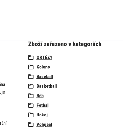
Zboží zařazeno v kategoriích
ORTÉZY
Koleno
Baseball
ána
Basketball
uje
Běh
Fotbal
Hokej
rání
Volejbal