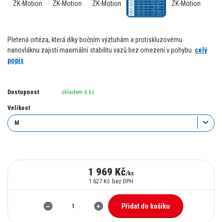
Pletená ortéza, která díky bočním výztuhám a protiskluzovému
nanovláknu zajistí maximální stabilitu vazů bez omezení v pohybu.
celý
popis
Dostupnost
skladem 6 ks
Velikost
1 969 Kč
/
ks
1 627 Kč
bez DPH
Přidat do košíku