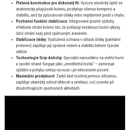
Pletená konstrukce pro dokonalý fit:
Vysoce elastický úplet se
anatomicky přizpůsobí kolenu, poskytuje cílenou kompresi a
stabilitu, aniž by způsoboval otlaky nebo nepříjemné pnutí v ohybu.
Postranní funkční stabilizace:
Integrované pružné výztuhy
efektivně chrání koleno tím, že potlačují nežádoucí boční výkyvy,
čímž chrání vazy před opětovným zraněním.
Stabilizace čéšky:
Vyztužená ochrana v oblasti čéšky (patelární
prstenec) zajišťuje její správné vedení a stabilitu během fyzické
zátěže.
Technologie Grip-Antislip:
Speciální nanovlákno na vnitřní horní
a spodní straně funguje jako „neviditelná brzda“ – zamezuje
sjíždění a pohybu ortézy na noze i při intenzivním pocení.
Maximální prodyšnost:
Zadní část tvořená jemnou síťovinou
zajišťuje okamžitý odvod vlhkosti a ventilaci, což oceníte při
dlouhotrvajících sportovních aktivitách.