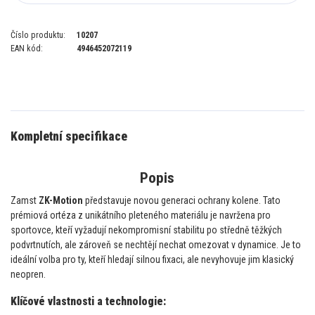
Číslo produktu:
10207
EAN kód:
4946452072119
Kompletní specifikace
Popis
Zamst
ZK-Motion
představuje novou generaci ochrany kolene. Tato
prémiová ortéza z unikátního pleteného materiálu je navržena pro
sportovce, kteří vyžadují nekompromisní stabilitu po středně těžkých
podvrtnutích, ale zároveň se nechtějí nechat omezovat v dynamice. Je to
ideální volba pro ty, kteří hledají silnou fixaci, ale nevyhovuje jim klasický
neopren.
Klíčové vlastnosti a technologie: