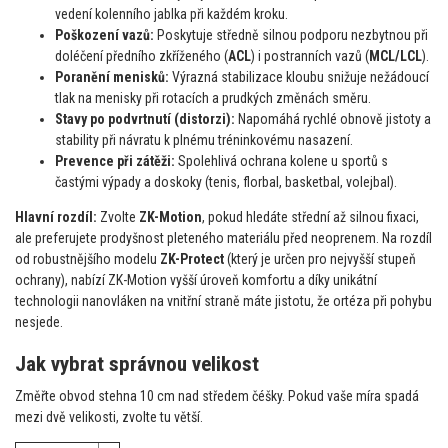
vedení kolenního jablka při každém kroku.
Poškození vazů:
Poskytuje středně silnou podporu nezbytnou při
doléčení předního zkříženého (
ACL
) i postranních vazů (
MCL/LCL
).
Poranění menisků:
Výrazná stabilizace kloubu snižuje nežádoucí
tlak na menisky při rotacích a prudkých změnách směru.
Stavy po podvrtnutí (distorzi):
Napomáhá rychlé obnově jistoty a
stability při návratu k plnému tréninkovému nasazení.
Prevence při zátěži:
Spolehlivá ochrana kolene u sportů s
častými výpady a doskoky (tenis, florbal, basketbal, volejbal).
Hlavní rozdíl:
Zvolte
ZK-Motion
, pokud hledáte střední až silnou fixaci,
ale preferujete prodyšnost pleteného materiálu před neoprenem. Na rozdíl
od robustnějšího modelu
ZK-Protect
(který je určen pro nejvyšší stupeň
ochrany), nabízí ZK-Motion vyšší úroveň komfortu a díky unikátní
technologii nanovláken na vnitřní straně máte jistotu, že ortéza při pohybu
nesjede.
Jak vybrat správnou velikost
Změřte obvod stehna 10 cm nad středem čéšky. Pokud vaše míra spadá
mezi dvě velikosti, zvolte tu větší.