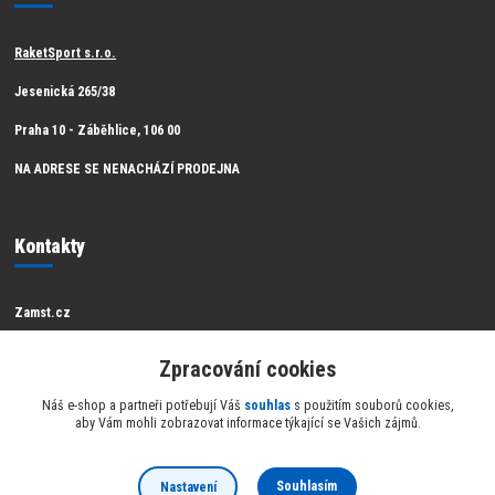
RaketSport s.r.o.
Jesenická 265/38
Praha 10 - Záběhlice, 106 00
NA ADRESE SE NENACHÁZÍ PRODEJNA
Kontakty
Zamst.cz
Zákaznická podpora Zamst
Zpracování cookies
info@raketsport.cz
Náš e-shop a partneři potřebují Váš
souhlas
s použitím souborů cookies,
aby Vám mohli zobrazovat informace týkající se Vašich zájmů.
Souhlasím
Nastavení