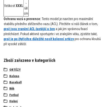
-
Velikost
XXXL
68
cm
Ochrana vazů a prevence:
Tento model je navržen pro maximální
stabilitu předního zkříženého vazu (ACL). Přečtěte si náš článek o tom,
proč jsou zranění ACL častější u žen
a jak jim správnou fixací
předcházet. Pokud aktivně sportujete i ve zralejším věku, zjistěte také,
proč je po čtyřicítce důležité nosit kolenní ortézy
pro ochranu kloubů
při vysoké zátěži.
Zboží zařazeno v kategoriích
ORTÉZY
Koleno
Baseball
Běh
Fotbal
Hokej