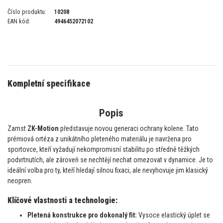
Číslo produktu:
10208
EAN kód:
4946452072102
Kompletní specifikace
Popis
Zamst
ZK-Motion
představuje novou generaci ochrany kolene. Tato
prémiová ortéza z unikátního pleteného materiálu je navržena pro
sportovce, kteří vyžadují nekompromisní stabilitu po středně těžkých
podvrtnutích, ale zároveň se nechtějí nechat omezovat v dynamice. Je to
ideální volba pro ty, kteří hledají silnou fixaci, ale nevyhovuje jim klasický
neopren.
Klíčové vlastnosti a technologie:
Pletená konstrukce pro dokonalý fit:
Vysoce elastický úplet se