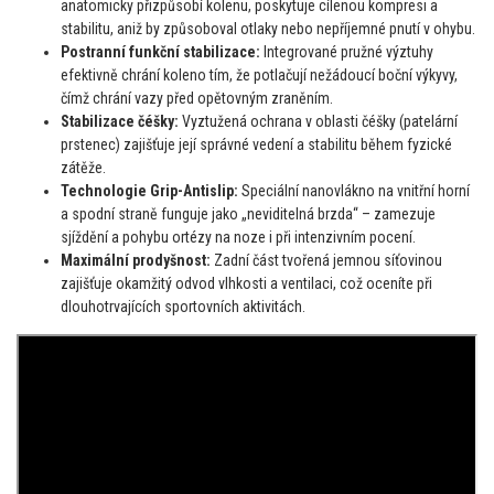
anatomicky přizpůsobí kolenu, poskytuje cílenou kompresi a
stabilitu, aniž by způsoboval otlaky nebo nepříjemné pnutí v ohybu.
Postranní funkční stabilizace:
Integrované pružné výztuhy
efektivně chrání koleno tím, že potlačují nežádoucí boční výkyvy,
čímž chrání vazy před opětovným zraněním.
Stabilizace čéšky:
Vyztužená ochrana v oblasti čéšky (patelární
prstenec) zajišťuje její správné vedení a stabilitu během fyzické
zátěže.
Technologie Grip-Antislip:
Speciální nanovlákno na vnitřní horní
a spodní straně funguje jako „neviditelná brzda“ – zamezuje
sjíždění a pohybu ortézy na noze i při intenzivním pocení.
Maximální prodyšnost:
Zadní část tvořená jemnou síťovinou
zajišťuje okamžitý odvod vlhkosti a ventilaci, což oceníte při
dlouhotrvajících sportovních aktivitách.