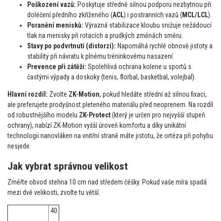
Poškození vazů:
Poskytuje středně silnou podporu nezbytnou při
doléčení předního zkříženého (
ACL
) i postranních vazů (
MCL/LCL
).
Poranění menisků:
Výrazná stabilizace kloubu snižuje nežádoucí
tlak na menisky při rotacích a prudkých změnách směru.
Stavy po podvrtnutí (distorzi):
Napomáhá rychlé obnově jistoty a
stability při návratu k plnému tréninkovému nasazení.
Prevence při zátěži:
Spolehlivá ochrana kolene u sportů s
častými výpady a doskoky (tenis, florbal, basketbal, volejbal).
Hlavní rozdíl:
Zvolte
ZK-Motion
, pokud hledáte střední až silnou fixaci,
ale preferujete prodyšnost pleteného materiálu před neoprenem. Na rozdíl
od robustnějšího modelu
ZK-Protect
(který je určen pro nejvyšší stupeň
ochrany), nabízí ZK-Motion vyšší úroveň komfortu a díky unikátní
technologii nanovláken na vnitřní straně máte jistotu, že ortéza při pohybu
nesjede.
Jak vybrat správnou velikost
Změřte obvod stehna 10 cm nad středem čéšky. Pokud vaše míra spadá
mezi dvě velikosti, zvolte tu větší.
40