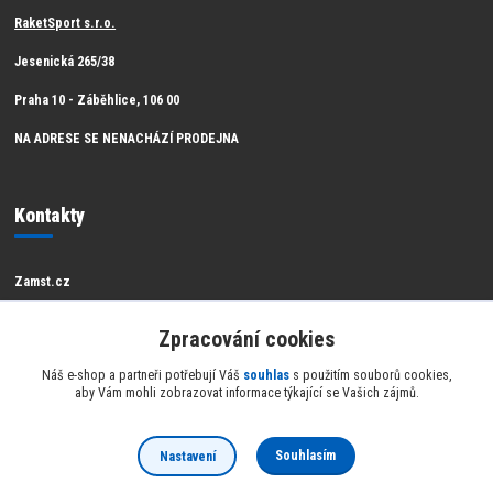
RaketSport s.r.o.
Jesenická 265/38
Praha 10 - Záběhlice, 106 00
NA ADRESE SE NENACHÁZÍ PRODEJNA
Kontakty
Zamst.cz
Zákaznická podpora Zamst
Zpracování cookies
info@raketsport.cz
Náš e-shop a partneři potřebují Váš
souhlas
s použitím souborů cookies,
aby Vám mohli zobrazovat informace týkající se Vašich zájmů.
Souhlasím
Nastavení