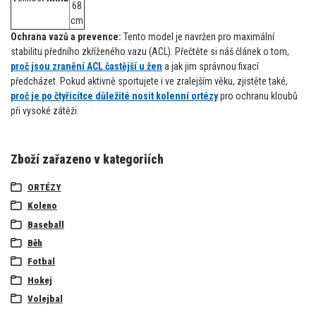
68
cm
Ochrana vazů a prevence:
Tento model je navržen pro maximální
stabilitu předního zkříženého vazu (ACL). Přečtěte si náš článek o tom,
proč jsou zranění ACL častější u žen
a jak jim správnou fixací
předcházet. Pokud aktivně sportujete i ve zralejším věku, zjistěte také,
proč je po čtyřicítce důležité nosit kolenní ortézy
pro ochranu kloubů
při vysoké zátěži.
Zboží zařazeno v kategoriích
ORTÉZY
Koleno
Baseball
Běh
Fotbal
Hokej
Volejbal