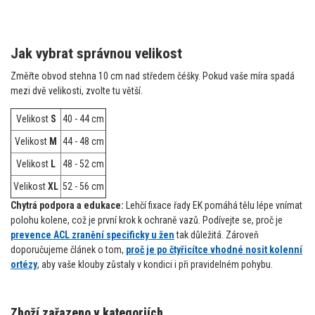
Jak vybrat správnou velikost
Změřte obvod stehna 10 cm nad středem čéšky. Pokud vaše míra spadá
mezi dvě velikosti, zvolte tu větší.
Velikost
S
40 - 44 cm
Velikost
M
44 - 48 cm
Velikost
L
48 - 52 cm
Velikost
XL
52 - 56 cm
Chytrá podpora a edukace:
Lehčí fixace řady EK pomáhá tělu lépe vnímat
polohu kolene, což je první krok k ochraně vazů. Podívejte se, proč je
prevence ACL zranění specificky u žen
tak důležitá. Zároveň
doporučujeme článek o tom,
proč je po čtyřicítce vhodné nosit kolenní
ortézy
, aby vaše klouby zůstaly v kondici i při pravidelném pohybu.
Zboží zařazeno v kategoriích