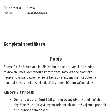
Číslo produktu:
10236
EAN kód:
4946452068334
Kompletní specifikace
Popis
Zamst
EK-3
představuje ideální volbu pro sportovce, kteří hledají
rovnováhu mezi ochranou a komfortem. Tato vysoce elastická
neoprenová bandáž je navržena tak, aby efektivně mírnila bolest a
minimalizovala riziko vzniku dalších zranění během vašich aktivit.
Klíčové vlastnosti:
Ochrana a odlehčení čéšky:
Integrovaný otvor v přední části
chytře snižuje tlak vyvíjený na kolenní jablko, což zajišťuje pohodlí i
při dlouhodobém nošení.