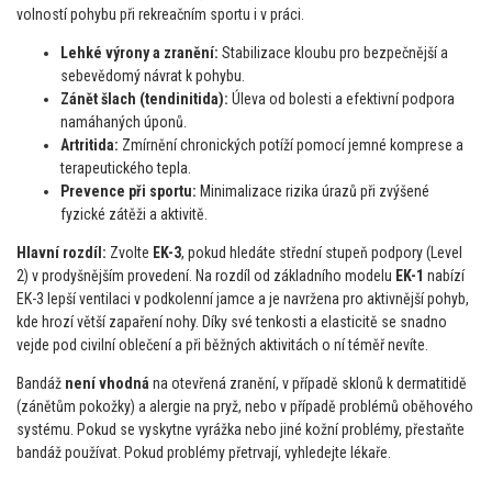
volností pohybu při rekreačním sportu i v práci.
Lehké výrony a zranění:
Stabilizace kloubu pro bezpečnější a
sebevědomý návrat k pohybu.
Zánět šlach (tendinitida):
Úleva od bolesti a efektivní podpora
namáhaných úponů.
Artritida:
Zmírnění chronických potíží pomocí jemné komprese a
terapeutického tepla.
Prevence při sportu:
Minimalizace rizika úrazů při zvýšené
fyzické zátěži a aktivitě.
Hlavní rozdíl:
Zvolte
EK-3
, pokud hledáte střední stupeň podpory (Level
2) v prodyšnějším provedení. Na rozdíl od základního modelu
EK-1
nabízí
EK-3 lepší ventilaci v podkolenní jamce a je navržena pro aktivnější pohyb,
kde hrozí větší zapaření nohy. Díky své tenkosti a elasticitě se snadno
vejde pod civilní oblečení a při běžných aktivitách o ní téměř nevíte.
Bandáž
není vhodná
na otevřená zranění, v případě sklonů k dermatitidě
(zánětům pokožky) a alergie na pryž, nebo v případě problémů oběhového
systému. Pokud se vyskytne vyrážka nebo jiné kožní problémy, přestaňte
bandáž používat. Pokud problémy přetrvají, vyhledejte lékaře.