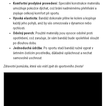
Komfortní prodyšné provedení:
Speciální konstrukce materiálu
umožňuje pokožce dýchat, což brání nadměrnému přehřívání a
zvyšuje celkový komfort při sportu.
Vysoká elasticita:
Bandáž dokonale přilne ke koleni a kopíruje
každý jeho pohyb, aniž by vás omezovala v dynamice nebo
rychlosti.
Odolný povrch:
Použité materiály jsou vysoce odolné proti
opotřebení, což zaručuje, že vám bandáž bude spolehlivě sloužit
po dlouhou dobu.
Jednoduchá údržba:
Po sportu stačí bandáž ručně vyprat v
šetrném čistícím prostředku, důkladně opláchnout a nechat
samovolně uschnout.
Zdravotní pomůcka, která vás vrátí zpět do sportovního života!