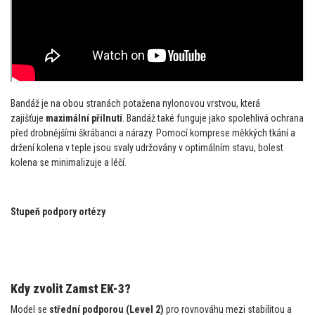
Bandáž je na obou stranách potažena nylonovou vrstvou, která
zajišťuje
maximální přilnutí
. Bandáž také funguje jako spolehlivá ochrana
před drobnějšími škrábanci a nárazy. Pomocí komprese měkkých tkání a
držení kolena v teple jsou svaly udržovány v optimálním stavu, bolest
kolena se minimalizuje a léčí.
Stupeň podpory ortézy
Kdy zvolit Zamst EK-3?
Model se
střední podporou (Level 2)
pro rovnováhu mezi stabilitou a