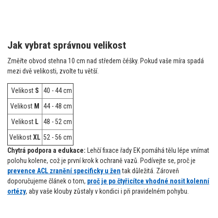
Jak vybrat správnou velikost
Změřte obvod stehna 10 cm nad středem čéšky. Pokud vaše míra spadá
mezi dvě velikosti, zvolte tu větší.
Velikost
S
40 - 44 cm
Velikost
M
44 - 48 cm
Velikost
L
48 - 52 cm
Velikost
XL
52 - 56 cm
Chytrá podpora a edukace:
Lehčí fixace řady EK pomáhá tělu lépe vnímat
polohu kolene, což je první krok k ochraně vazů. Podívejte se, proč je
prevence ACL zranění specificky u žen
tak důležitá. Zároveň
doporučujeme článek o tom,
proč je po čtyřicítce vhodné nosit kolenní
ortézy
, aby vaše klouby zůstaly v kondici i při pravidelném pohybu.