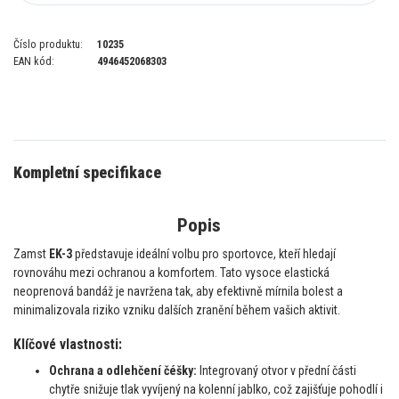
Číslo produktu:
10235
EAN kód:
4946452068303
Kompletní specifikace
Popis
Zamst
EK-3
představuje ideální volbu pro sportovce, kteří hledají
rovnováhu mezi ochranou a komfortem. Tato vysoce elastická
neoprenová bandáž je navržena tak, aby efektivně mírnila bolest a
minimalizovala riziko vzniku dalších zranění během vašich aktivit.
Klíčové vlastnosti:
Ochrana a odlehčení čéšky:
Integrovaný otvor v přední části
chytře snižuje tlak vyvíjený na kolenní jablko, což zajišťuje pohodlí i