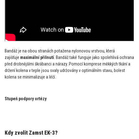
Bandáž je na obou stranách potažena nylonovou vrstvou, která
zajišťuje
maximální přilnutí
. Bandáž také funguje jako spolehlivá ochrana
před drobnějšími škrábanci a nárazy. Pomocí komprese měkkých tkání a
držení kolena v teple jsou svaly udržovány v optimálním stavu, bolest
kolena se minimalizuje a léčí.
Stupeň podpory ortézy
Kdy zvolit Zamst EK-3?