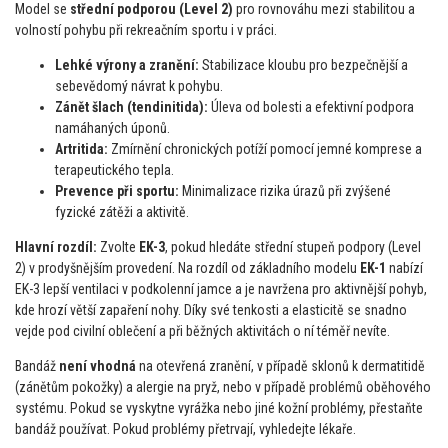
Model se
střední podporou (Level 2)
pro rovnováhu mezi stabilitou a
volností pohybu při rekreačním sportu i v práci.
Lehké výrony a zranění:
Stabilizace kloubu pro bezpečnější a
sebevědomý návrat k pohybu.
Zánět šlach (tendinitida):
Úleva od bolesti a efektivní podpora
namáhaných úponů.
Artritida:
Zmírnění chronických potíží pomocí jemné komprese a
terapeutického tepla.
Prevence při sportu:
Minimalizace rizika úrazů při zvýšené
fyzické zátěži a aktivitě.
Hlavní rozdíl:
Zvolte
EK-3
, pokud hledáte střední stupeň podpory (Level
2) v prodyšnějším provedení. Na rozdíl od základního modelu
EK-1
nabízí
EK-3 lepší ventilaci v podkolenní jamce a je navržena pro aktivnější pohyb,
kde hrozí větší zapaření nohy. Díky své tenkosti a elasticitě se snadno
vejde pod civilní oblečení a při běžných aktivitách o ní téměř nevíte.
Bandáž
není vhodná
na otevřená zranění, v případě sklonů k dermatitidě
(zánětům pokožky) a alergie na pryž, nebo v případě problémů oběhového
systému. Pokud se vyskytne vyrážka nebo jiné kožní problémy, přestaňte
bandáž používat. Pokud problémy přetrvají, vyhledejte lékaře.