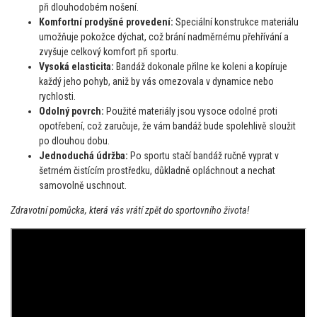
při dlouhodobém nošení.
Komfortní prodyšné provedení:
Speciální konstrukce materiálu
umožňuje pokožce dýchat, což brání nadměrnému přehřívání a
zvyšuje celkový komfort při sportu.
Vysoká elasticita:
Bandáž dokonale přilne ke koleni a kopíruje
každý jeho pohyb, aniž by vás omezovala v dynamice nebo
rychlosti.
Odolný povrch:
Použité materiály jsou vysoce odolné proti
opotřebení, což zaručuje, že vám bandáž bude spolehlivě sloužit
po dlouhou dobu.
Jednoduchá údržba:
Po sportu stačí bandáž ručně vyprat v
šetrném čistícím prostředku, důkladně opláchnout a nechat
samovolně uschnout.
Zdravotní pomůcka, která vás vrátí zpět do sportovního života!