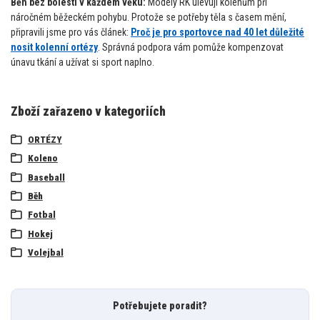
Běh bez bolesti v každém věku:
Modely RK ulevují kolenům při
náročném běžeckém pohybu. Protože se potřeby těla s časem mění,
připravili jsme pro vás článek:
Proč je pro sportovce nad 40 let důležité
nosit kolenní ortézy
. Správná podpora vám pomůže kompenzovat
únavu tkání a užívat si sport naplno.
Zboží zařazeno v kategoriích
ORTÉZY
Koleno
Baseball
Běh
Fotbal
Hokej
Volejbal
Potřebujete poradit?