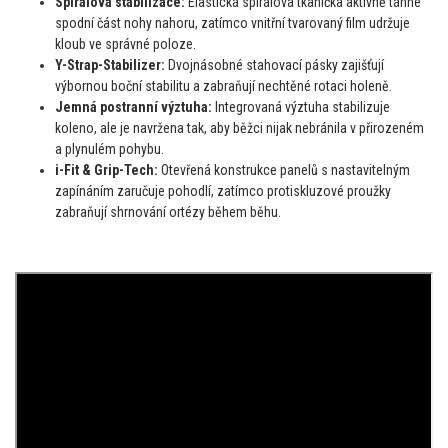
Spirálová stabilizace:
Elastická spirálová tkanička aktivně táhne
spodní část nohy nahoru, zatímco vnitřní tvarovaný film udržuje
kloub ve správné poloze.
Y-Strap-Stabilizer:
Dvojnásobné stahovací pásky zajišťují
výbornou boční stabilitu a zabraňují nechtěné rotaci holeně.
Jemná postranní výztuha:
Integrovaná výztuha stabilizuje
koleno, ale je navržena tak, aby běžci nijak nebránila v přirozeném
a plynulém pohybu.
i-Fit & Grip-Tech:
Otevřená konstrukce panelů s nastavitelným
zapínáním zaručuje pohodlí, zatímco protiskluzové proužky
zabraňují shrnování ortézy během běhu.