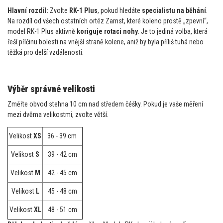
Hlavní rozdíl:
Zvolte
RK-1 Plus
, pokud hledáte
specialistu na běhání
.
Na rozdíl od všech ostatních ortéz Zamst, které koleno prostě „zpevní“,
model RK-1 Plus aktivně
koriguje rotaci nohy
. Je to jediná volba, která
řeší příčinu bolesti na vnější straně kolene, aniž by byla příliš tuhá nebo
těžká pro delší vzdálenosti.
Výběr správné velikosti
Změřte obvod stehna 10 cm nad středem čéšky. Pokud je vaše měření
mezi dvěma velikostmi, zvolte větší.
Velikost
XS
36 - 39 cm
Velikost
S
39 - 42 cm
Velikost
M
42 - 45 cm
Velikost
L
45 - 48 cm
Velikost
XL
48 - 51 cm