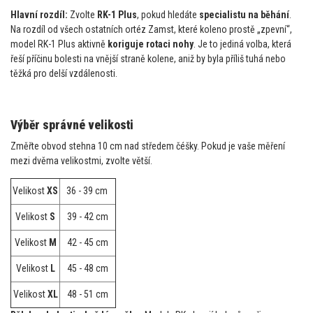
Hlavní rozdíl:
Zvolte
RK-1 Plus
, pokud hledáte
specialistu na běhání
.
Na rozdíl od všech ostatních ortéz Zamst, které koleno prostě „zpevní“,
model RK-1 Plus aktivně
koriguje rotaci nohy
. Je to jediná volba, která
řeší příčinu bolesti na vnější straně kolene, aniž by byla příliš tuhá nebo
těžká pro delší vzdálenosti.
Výběr správné velikosti
Změřte obvod stehna 10 cm nad středem čéšky. Pokud je vaše měření
mezi dvěma velikostmi, zvolte větší.
Velikost
XS
36 - 39 cm
Velikost
S
39 - 42 cm
Velikost
M
42 - 45 cm
Velikost
L
45 - 48 cm
Velikost
XL
48 - 51 cm