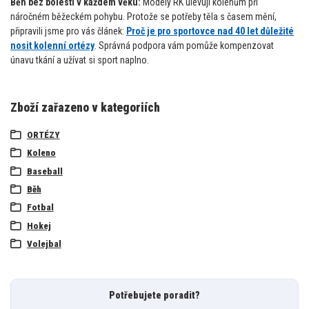
Běh bez bolesti v každém věku:
Modely RK ulevují kolenům při
náročném běžeckém pohybu. Protože se potřeby těla s časem mění,
připravili jsme pro vás článek:
Proč je pro sportovce nad 40 let důležité
nosit kolenní ortézy
. Správná podpora vám pomůže kompenzovat
únavu tkání a užívat si sport naplno.
Zboží zařazeno v kategoriích
ORTÉZY
Koleno
Baseball
Běh
Fotbal
Hokej
Volejbal
Potřebujete poradit?