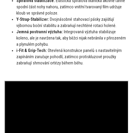
Spirálová stabilizace:
Elastická spirálová tkanička aktivně táhne
spodní část nohy nahoru, zatímco vnitřní tvarovaný film udržuje
kloub ve správné poloze.
Y-Strap-Stabilizer:
Dvojnásobné stahovací pásky zajišťují
výbornou boční stabilitu a zabraňují nechtěné rotaci holeně.
Jemná postranní výztuha:
Integrovaná výztuha stabilizuje
koleno, ale je navržena tak, aby běžci nijak nebránila v přirozeném
a plynulém pohybu.
i-Fit & Grip-Tech:
Otevřená konstrukce panelů s nastavitelným
zapínáním zaručuje pohodlí, zatímco protiskluzové proužky
zabraňují shrnování ortézy během běhu.