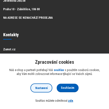
Jesenická 265/38
Praha 10 - Záběhlice, 106 00
NA ADRESE SE NENACHÁZÍ PRODEJNA
Kontakty
Zamst.cz
Zákaznická podpora Zamst
Zpracování cookies
info@raketsport.cz
Náš e-shop a partneři potřebují Váš
souhlas
s použitím souborů cookies,
aby Vám mohli zobrazovat informace týkající se Vašich zájmů.
Souhlasím
Nastavení
Official partner Zamst
Souhlas můžete odmítnout
zde
.
Vytvořeno na
Eshop-rychle.cz