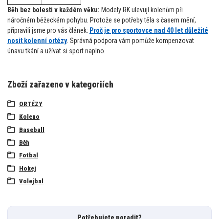
Běh bez bolesti v každém věku:
Modely RK ulevují kolenům při
náročném běžeckém pohybu. Protože se potřeby těla s časem mění,
připravili jsme pro vás článek:
Proč je pro sportovce nad 40 let důležité
nosit kolenní ortézy
. Správná podpora vám pomůže kompenzovat
únavu tkání a užívat si sport naplno.
Zboží zařazeno v kategoriích
ORTÉZY
Koleno
Baseball
Běh
Fotbal
Hokej
Volejbal
Potřebujete poradit?