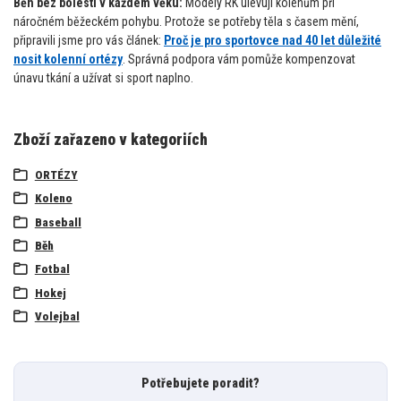
Běh bez bolesti v každém věku:
Modely RK ulevují kolenům při
náročném běžeckém pohybu. Protože se potřeby těla s časem mění,
připravili jsme pro vás článek:
Proč je pro sportovce nad 40 let důležité
nosit kolenní ortézy
. Správná podpora vám pomůže kompenzovat
únavu tkání a užívat si sport naplno.
Zboží zařazeno v kategoriích
ORTÉZY
Koleno
Baseball
Běh
Fotbal
Hokej
Volejbal
Potřebujete poradit?