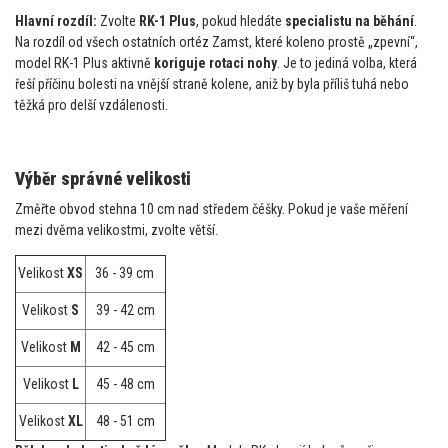
Hlavní rozdíl:
Zvolte
RK-1 Plus
, pokud hledáte
specialistu na běhání
.
Na rozdíl od všech ostatních ortéz Zamst, které koleno prostě „zpevní“,
model RK-1 Plus aktivně
koriguje rotaci nohy
. Je to jediná volba, která
řeší příčinu bolesti na vnější straně kolene, aniž by byla příliš tuhá nebo
těžká pro delší vzdálenosti.
Výběr správné velikosti
Změřte obvod stehna 10 cm nad středem čéšky. Pokud je vaše měření
mezi dvěma velikostmi, zvolte větší.
Velikost
XS
36 - 39 cm
Velikost
S
39 - 42 cm
Velikost
M
42 - 45 cm
Velikost
L
45 - 48 cm
Velikost
XL
48 - 51 cm