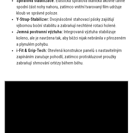
Spirálová stabilizace:
Elastická spirálová tkanička aktivně táhne
spodní část nohy nahoru, zatímco vnitřní tvarovaný film udržuje
kloub ve správné poloze.
Y-Strap-Stabilizer:
Dvojnásobné stahovací pásky zajišťují
výbornou boční stabilitu a zabraňují nechtěné rotaci holeně.
Jemná postranní výztuha:
Integrovaná výztuha stabilizuje
koleno, ale je navržena tak, aby běžci nijak nebránila v přirozeném
a plynulém pohybu.
i-Fit & Grip-Tech:
Otevřená konstrukce panelů s nastavitelným
zapínáním zaručuje pohodlí, zatímco protiskluzové proužky
zabraňují shrnování ortézy během běhu.