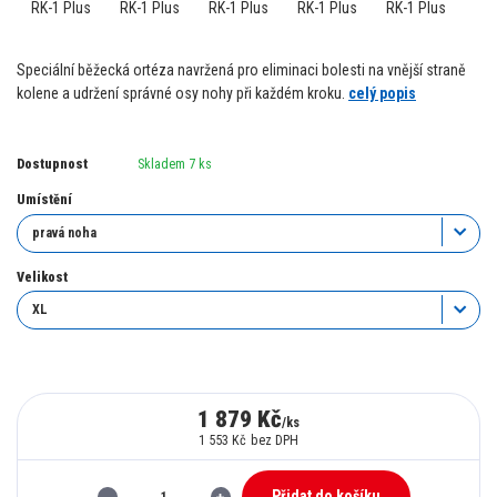
Speciální běžecká ortéza navržená pro eliminaci bolesti na vnější straně
kolene a udržení správné osy nohy při každém kroku.
celý popis
Dostupnost
Skladem 7 ks
Umístění
Velikost
1 879 Kč
/
ks
1 553 Kč
bez DPH
Přidat do košíku