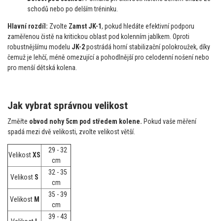
schodů nebo po delším tréninku.
Hlavní rozdíl:
Zvolte
Zamst JK-1
, pokud hledáte efektivní podporu
zaměřenou čistě na kritickou oblast pod kolenním jablkem. Oproti
robustnějšímu modelu
JK-2
postrádá horní stabilizační polokroužek, díky
čemuž je lehčí, méně omezující a pohodlnější pro celodenní nošení nebo
pro menší dětská kolena.
Jak vybrat správnou velikost
Změřte
obvod nohy 5cm pod středem kolene.
Pokud vaše měření
spadá mezi dvě velikosti, zvolte velikost větší.
29 - 32
Velikost
XS
cm
32 - 35
Velikost
S
cm
35 - 39
Velikost
M
cm
39 - 43