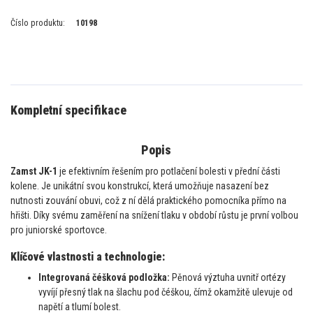
Číslo produktu:
10198
Kompletní specifikace
Popis
Zamst JK-1
je efektivním řešením pro potlačení bolesti v přední části
kolene. Je unikátní svou konstrukcí, která umožňuje nasazení bez
nutnosti zouvání obuvi, což z ní dělá praktického pomocníka přímo na
hřišti. Díky svému zaměření na snížení tlaku v období růstu je první volbou
pro juniorské sportovce.
Klíčové vlastnosti a technologie:
Integrovaná čéšková podložka:
Pěnová výztuha uvnitř ortézy
vyvíjí přesný tlak na šlachu pod čéškou, čímž okamžitě ulevuje od
napětí a tlumí bolest.