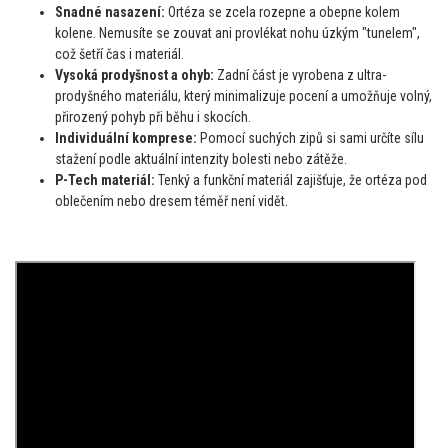
Snadné nasazení:
Ortéza se zcela rozepne a obepne kolem
kolene. Nemusíte se zouvat ani provlékat nohu úzkým "tunelem",
což šetří čas i materiál.
Vysoká prodyšnost a ohyb:
Zadní část je vyrobena z ultra-
prodyšného materiálu, který minimalizuje pocení a umožňuje volný,
přirozený pohyb při běhu i skocích.
Individuální komprese:
Pomocí suchých zipů si sami určíte sílu
stažení podle aktuální intenzity bolesti nebo zátěže.
P-Tech materiál:
Tenký a funkční materiál zajišťuje, že ortéza pod
oblečením nebo dresem téměř není vidět.