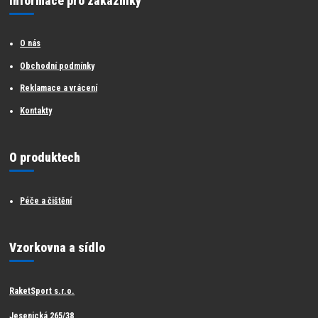
Informace pro zákazníky
O nás
Obchodní podmínky
Reklamace a vrácení
Kontakty
O produktech
Péče a čištění
Vzorkovna a sídlo
RaketSport s.r.o.
Jesenická 265/38