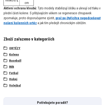
Velikost
L
cm
Aktivní ochrana kloubů:
Tyto modely stabilizují čéšku a ulevují od tlaku v
přední části kolene. S přibývajícím věkem se regenerace chrupavek
zpomaluje, proto doporučujeme zjistit,
proč po čtyřicítce nepodceňovat
nošení kolenních ortéz
a jak tím předejít chronickým obtížím.
Zboží zařazeno v kategoriích
ORTÉZY
Koleno
Baseball
Běh
Fotbal
Hokej
Volejbal
Potřebujete poradit?