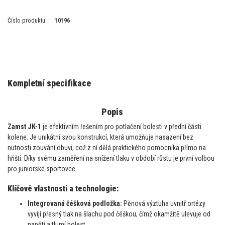
Číslo produktu:
10196
Kompletní specifikace
Popis
Zamst JK-1
je efektivním řešením pro potlačení bolesti v přední části
kolene. Je unikátní svou konstrukcí, která umožňuje nasazení bez
nutnosti zouvání obuvi, což z ní dělá praktického pomocníka přímo na
hřišti. Díky svému zaměření na snížení tlaku v období růstu je první volbou
pro juniorské sportovce.
Klíčové vlastnosti a technologie:
Integrovaná čéšková podložka:
Pěnová výztuha uvnitř ortézy
vyvíjí přesný tlak na šlachu pod čéškou, čímž okamžitě ulevuje od
napětí a tlumí bolest.