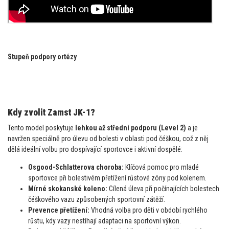
Stupeň podpory ortézy
Kdy zvolit Zamst JK-1?
Tento model poskytuje
lehkou až střední podporu (Level 2)
a je
navržen speciálně pro úlevu od bolesti v oblasti pod čéškou, což z něj
dělá ideální volbu pro dospívající sportovce i aktivní dospělé:
Osgood-Schlatterova choroba:
Klíčová pomoc pro mladé
sportovce při bolestivém přetížení růstové zóny pod kolenem.
Mírné skokanské koleno:
Cílená úleva při počínajících bolestech
čéškového vazu způsobených sportovní zátěží.
Prevence přetížení:
Vhodná volba pro děti v období rychlého
růstu, kdy vazy nestíhají adaptaci na sportovní výkon.