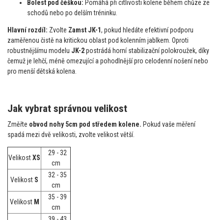
Bolest pod čéškou:
Pomáhá při citlivosti kolene během chůze ze
schodů nebo po delším tréninku.
Hlavní rozdíl:
Zvolte
Zamst JK-1
, pokud hledáte efektivní podporu
zaměřenou čistě na kritickou oblast pod kolenním jablkem. Oproti
robustnějšímu modelu
JK-2
postrádá horní stabilizační polokroužek, díky
čemuž je lehčí, méně omezující a pohodlnější pro celodenní nošení nebo
pro menší dětská kolena.
Jak vybrat správnou velikost
Změřte
obvod nohy 5cm pod středem kolene.
Pokud vaše měření
spadá mezi dvě velikosti, zvolte velikost větší.
29 - 32
Velikost
XS
cm
32 - 35
Velikost
S
cm
35 - 39
Velikost
M
cm
39 - 43