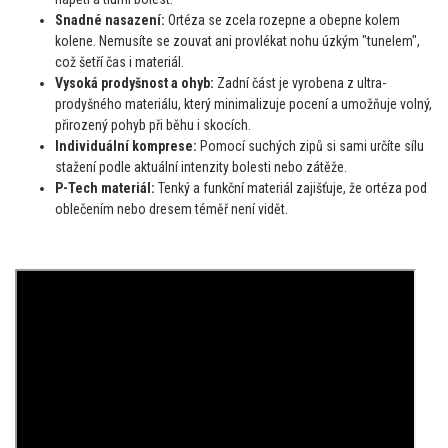
Snadné nasazení:
Ortéza se zcela rozepne a obepne kolem
kolene. Nemusíte se zouvat ani provlékat nohu úzkým "tunelem",
což šetří čas i materiál.
Vysoká prodyšnost a ohyb:
Zadní část je vyrobena z ultra-
prodyšného materiálu, který minimalizuje pocení a umožňuje volný,
přirozený pohyb při běhu i skocích.
Individuální komprese:
Pomocí suchých zipů si sami určíte sílu
stažení podle aktuální intenzity bolesti nebo zátěže.
P-Tech materiál:
Tenký a funkční materiál zajišťuje, že ortéza pod
oblečením nebo dresem téměř není vidět.