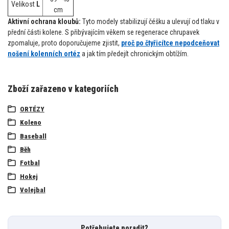
Velikost
L
cm
Aktivní ochrana kloubů:
Tyto modely stabilizují čéšku a ulevují od tlaku v
přední části kolene. S přibývajícím věkem se regenerace chrupavek
zpomaluje, proto doporučujeme zjistit,
proč po čtyřicítce nepodceňovat
nošení kolenních ortéz
a jak tím předejít chronickým obtížím.
Zboží zařazeno v kategoriích
ORTÉZY
Koleno
Baseball
Běh
Fotbal
Hokej
Volejbal
Potřebujete poradit?