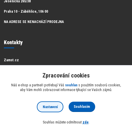
Jesenická 265/38
Praha 10 - Záběhlice, 106 00
NA ADRESE SE NENACHÁZÍ PRODEJNA
Kontakty
Zamst.cz
Zákaznická podpora Zamst
Zpracování cookies
info@raketsport.cz
Náš e-shop a partneři potřebují Váš
souhlas
s použitím souborů cookies,
aby Vám mohli zobrazovat informace týkající se Vašich zájmů.
Souhlasím
Nastavení
Official partner Zamst
Souhlas můžete odmítnout
zde
.
Vytvořeno na
Eshop-rychle.cz