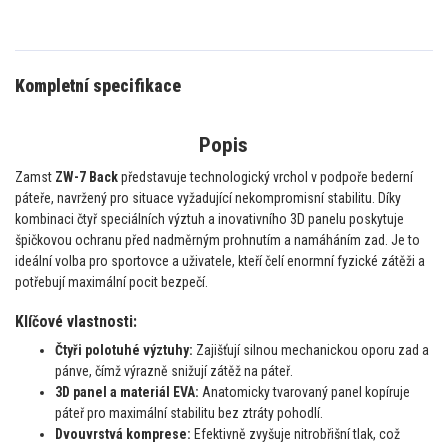
Kompletní specifikace
Popis
Zamst
ZW-7 Back
představuje technologický vrchol v podpoře bederní
páteře, navržený pro situace vyžadující nekompromisní stabilitu. Díky
kombinaci čtyř speciálních výztuh a inovativního 3D panelu poskytuje
špičkovou ochranu před nadměrným prohnutím a namáháním zad. Je to
ideální volba pro sportovce a uživatele, kteří čelí enormní fyzické zátěži a
potřebují maximální pocit bezpečí.
Klíčové vlastnosti:
Čtyři polotuhé výztuhy:
Zajišťují silnou mechanickou oporu zad a
pánve, čímž výrazně snižují zátěž na páteř.
3D panel a materiál EVA:
Anatomicky tvarovaný panel kopíruje
páteř pro maximální stabilitu bez ztráty pohodlí.
Dvouvrstvá komprese:
Efektivně zvyšuje nitrobřišní tlak, což