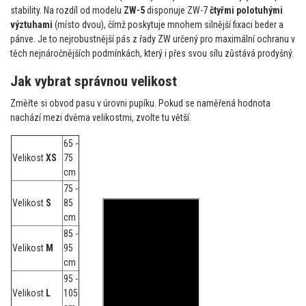
stability. Na rozdíl od modelu
ZW-5
disponuje ZW-7
čtyřmi polotuhými
výztuhami
(místo dvou), čímž poskytuje mnohem silnější fixaci beder a
pánve. Je to nejrobustnější pás z řady ZW určený pro maximální ochranu v
těch nejnáročnějších podmínkách, který i přes svou sílu zůstává prodyšný.
Jak vybrat správnou velikost
Změřte si obvod pasu v úrovni pupíku. Pokud se naměřená hodnota
nachází mezi dvěma velikostmi, zvolte tu větší.
65 -
Velikost
XS
75
cm
75 -
Velikost
S
85
cm
85 -
Velikost
M
95
cm
95 -
Velikost
L
105