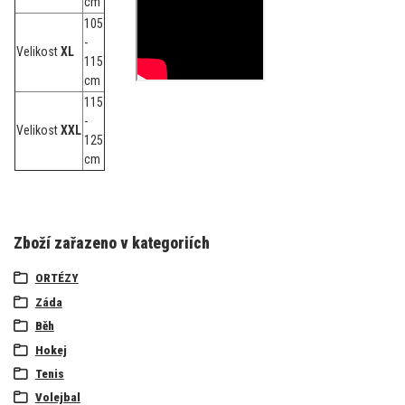
cm
105
-
Velikost
XL
115
cm
115
-
Velikost
XXL
125
cm
Zboží zařazeno v kategoriích
ORTÉZY
Záda
Běh
Hokej
Tenis
Volejbal