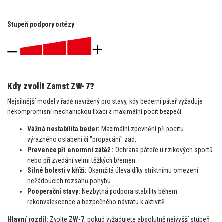
Stupeň podpory ortézy
Kdy zvolit Zamst ZW-7?
Nejsilnější model v řadě navržený pro stavy, kdy bederní páteř vyžaduje
nekompromisní mechanickou fixaci a maximální pocit bezpečí:
Vážná nestabilita beder:
Maximální zpevnění při pocitu
výrazného oslabení či "propadání" zad.
Prevence při enormní zátěži:
Ochrana páteře u rizikových sportů
nebo při zvedání velmi těžkých břemen.
Silné bolesti v kříži:
Okamžitá úleva díky striktnímu omezení
nežádoucích rozsahů pohybu.
Pooperační stavy:
Nezbytná podpora stability během
rekonvalescence a bezpečného návratu k aktivitě.
Hlavní rozdíl:
Zvolte
ZW-7
, pokud vyžadujete absolutně nejvyšší stupeň