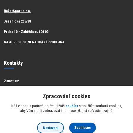
RaketSport s.r.o.
Jesenická 265/38
Praha 10 - Záběhlice, 106 00
NA ADRESE SE NENACHÁZÍ PRODEJNA
Kontakty
Zamst.cz
Zákaznická podpora Zamst
Zpracování cookies
info@raketsport.cz
Náš e-shop a partneři potřebují Váš
souhlas
s použitím souborů cookies,
aby Vám mohli zobrazovat informace týkající se Vašich zájmů.
Souhlasím
Nastavení