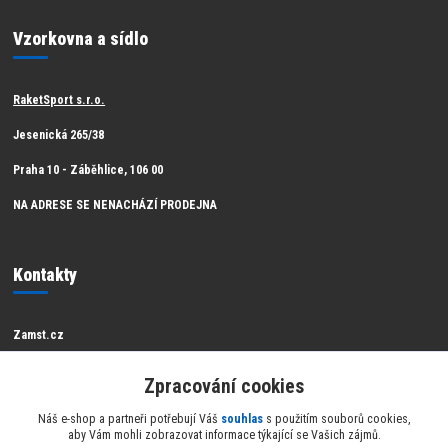
Vzorkovna a sídlo
RaketSport s.r.o.
Jesenická 265/38
Praha 10 - Záběhlice, 106 00
NA ADRESE SE NENACHÁZÍ PRODEJNA
Kontakty
Zamst.cz
Zákaznická podpora Zamst
Zpracování cookies
info@raketsport.cz
Náš e-shop a partneři potřebují Váš
souhlas
s použitím souborů cookies,
aby Vám mohli zobrazovat informace týkající se Vašich zájmů.