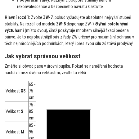
rekonvalescence a bezpečného návratu k aktivitě.
Hlavní rozdíl:
Zvolte
ZW-7
, pokud vyžadujete absolutně nejvyšší stupeň
stability. Na rozdíl od modelu
ZW-5
disponuje ZW-7
čtyřmi polotuhými
výztuhami
(místo dvou), čímž poskytuje mnohem silnější fixaci beder a
pánve. Je to nejrobustnější pás z řady ZW určený pro maximální ochranu v
těch nejnáročnějších podmínkách, který i přes svou sílu zůstává prodyšný.
Jak vybrat správnou velikost
Změřte si obvod pasu v úrovni pupíku. Pokud se naměřená hodnota
nachází mezi dvěma velikostmi, zvolte tu větší.
65 -
Velikost
XS
75
cm
75 -
Velikost
S
85
cm
85 -
Velikost
M
95
cm