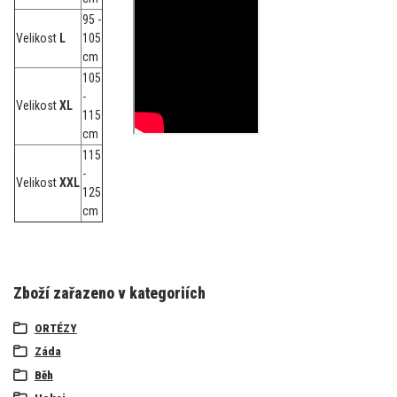
95 -
Velikost
L
105
cm
105
-
Velikost
XL
115
cm
115
-
Velikost
XXL
125
cm
Zboží zařazeno v kategoriích
ORTÉZY
Záda
Běh