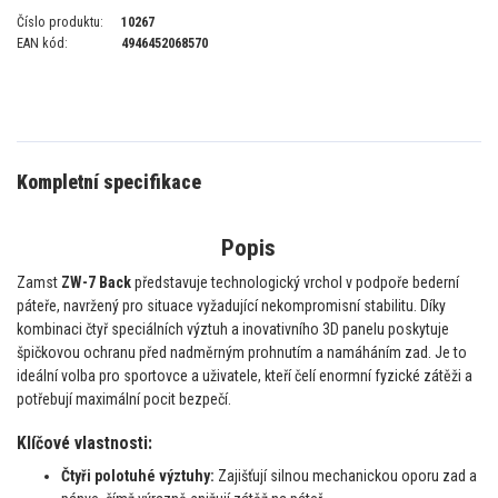
Číslo produktu:
10267
EAN kód:
4946452068570
Kompletní specifikace
Popis
Zamst
ZW-7 Back
představuje technologický vrchol v podpoře bederní
páteře, navržený pro situace vyžadující nekompromisní stabilitu. Díky
kombinaci čtyř speciálních výztuh a inovativního 3D panelu poskytuje
špičkovou ochranu před nadměrným prohnutím a namáháním zad. Je to
ideální volba pro sportovce a uživatele, kteří čelí enormní fyzické zátěži a
potřebují maximální pocit bezpečí.
Klíčové vlastnosti:
Čtyři polotuhé výztuhy:
Zajišťují silnou mechanickou oporu zad a