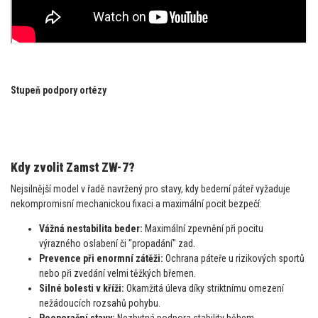
Stupeň podpory ortézy
Kdy zvolit Zamst ZW-7?
Nejsilnější model v řadě navržený pro stavy, kdy bederní páteř vyžaduje
nekompromisní mechanickou fixaci a maximální pocit bezpečí:
Vážná nestabilita beder:
Maximální zpevnění při pocitu
výrazného oslabení či "propadání" zad.
Prevence při enormní zátěži:
Ochrana páteře u rizikových sportů
nebo při zvedání velmi těžkých břemen.
Silné bolesti v kříži:
Okamžitá úleva díky striktnímu omezení
nežádoucích rozsahů pohybu.
Pooperační stavy:
Nezbytná podpora stability během