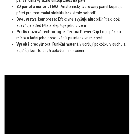
pánve, čímž výrazně snižují zátěž na páteř.
3D panel a materiál EVA:
Anatomicky tvarovaný panel kopíruje
páteř pro maximální stabilitu bez ztráty pohodlí.
Dvouvrstvá komprese:
Efektivně zvyšuje nitrobřišní tlak, což
zpevňuje střed těla a zlepšuje jeho držení.
Protiskluzová technologie:
Textura Power-Grip fixuje pás na
místě a brání jeho posouvání i při intenzivním sportu.
Vysoká prodyšnost:
Funkční materiály udržují pokožku v suchu a
zajišťují komfort i při celodenním nošení.