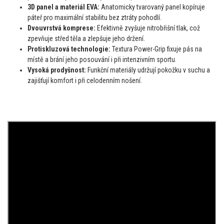
3D panel a materiál EVA:
Anatomicky tvarovaný panel kopíruje
páteř pro maximální stabilitu bez ztráty pohodlí.
Dvouvrstvá komprese:
Efektivně zvyšuje nitrobřišní tlak, což
zpevňuje střed těla a zlepšuje jeho držení.
Protiskluzová technologie:
Textura Power-Grip fixuje pás na
místě a brání jeho posouvání i při intenzivním sportu.
Vysoká prodyšnost:
Funkční materiály udržují pokožku v suchu a
zajišťují komfort i při celodenním nošení.