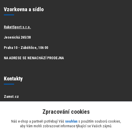
Vzorkovna a sídlo
RaketSport s.r.o.
Jesenická 265/38
Praha 10 - Záběhlice, 106 00
NA ADRESE SE NENACHÁZÍ PRODEJNA
Kontakty
Zamst.cz
Zákaznická podpora Zamst
Zpracování cookies
info@raketsport.cz
Náš e-shop a partneři potřebují Váš
souhlas
s použitím souborů cookies,
aby Vám mohli zobrazovat informace týkající se Vašich zájmů.