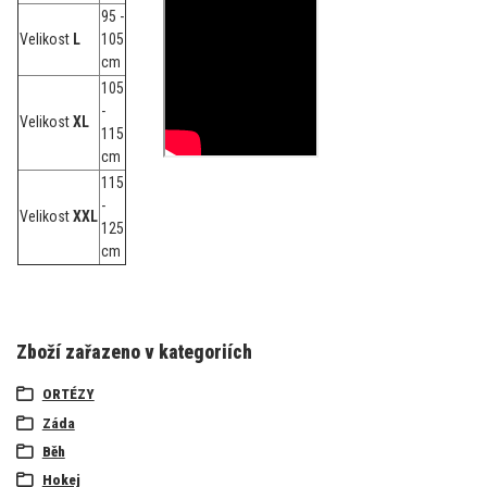
95 -
Velikost
L
105
cm
105
-
Velikost
XL
115
cm
115
-
Velikost
XXL
125
cm
Zboží zařazeno v kategoriích
ORTÉZY
Záda
Běh
Hokej