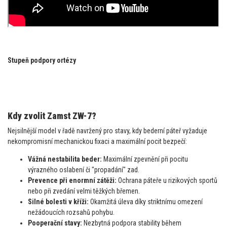
Stupeň podpory ortézy
Kdy zvolit Zamst ZW-7?
Nejsilnější model v řadě navržený pro stavy, kdy bederní páteř vyžaduje
nekompromisní mechanickou fixaci a maximální pocit bezpečí:
Vážná nestabilita beder:
Maximální zpevnění při pocitu
výrazného oslabení či "propadání" zad.
Prevence při enormní zátěži:
Ochrana páteře u rizikových sportů
nebo při zvedání velmi těžkých břemen.
Silné bolesti v kříži:
Okamžitá úleva díky striktnímu omezení
nežádoucích rozsahů pohybu.
Pooperační stavy:
Nezbytná podpora stability během