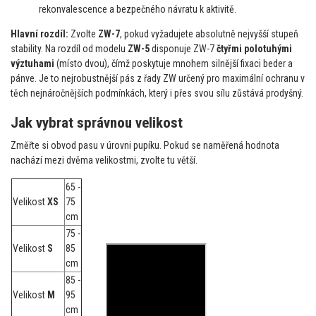
rekonvalescence a bezpečného návratu k aktivitě.
Hlavní rozdíl:
Zvolte
ZW-7
, pokud vyžadujete absolutně nejvyšší stupeň
stability. Na rozdíl od modelu
ZW-5
disponuje ZW-7
čtyřmi polotuhými
výztuhami
(místo dvou), čímž poskytuje mnohem silnější fixaci beder a
pánve. Je to nejrobustnější pás z řady ZW určený pro maximální ochranu v
těch nejnáročnějších podmínkách, který i přes svou sílu zůstává prodyšný.
Jak vybrat správnou velikost
Změřte si obvod pasu v úrovni pupíku. Pokud se naměřená hodnota
nachází mezi dvěma velikostmi, zvolte tu větší.
65 -
Velikost
XS
75
cm
75 -
Velikost
S
85
cm
85 -
Velikost
M
95
cm