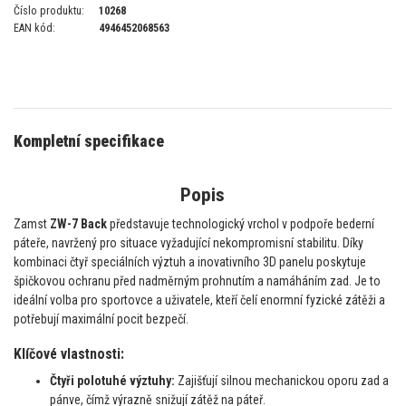
Číslo produktu:
10268
EAN kód:
4946452068563
Kompletní specifikace
Popis
Zamst
ZW-7 Back
představuje technologický vrchol v podpoře bederní
páteře, navržený pro situace vyžadující nekompromisní stabilitu. Díky
kombinaci čtyř speciálních výztuh a inovativního 3D panelu poskytuje
špičkovou ochranu před nadměrným prohnutím a namáháním zad. Je to
ideální volba pro sportovce a uživatele, kteří čelí enormní fyzické zátěži a
potřebují maximální pocit bezpečí.
Klíčové vlastnosti:
Čtyři polotuhé výztuhy:
Zajišťují silnou mechanickou oporu zad a
pánve, čímž výrazně snižují zátěž na páteř.