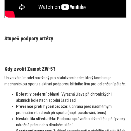
Stupeň podpory ortézy
Kdy zvolit Zamst ZW-5?
Univerzální model navržený pro stabilizaci beder, který kombinuje
mechanickou oporu s aktivní podporou břišního lisu pro odlehčení páteře:
Bolesti v bederní oblasti:
Výrazná úleva při chronických i
akutních bolestech spodní části zad.
Prevence proti hyperlordóze:
Ochrana před nadměrným
prohnutím v bedrech při sportu (např. posilování, tenis).
Nestabilita středu těla:
Podpora správného držení těla při fyzicky
náročné práci nebo dlouhém stání.
Sportovní prevence:
Zvýšení bezpečnosti a stability při aktivitách