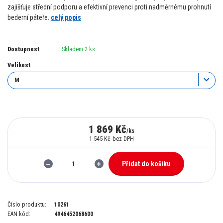
zajišťuje střední podporu a efektivní prevenci proti nadměrnému prohnutí
bederní páteře.
celý popis
Dostupnost
Skladem 2 ks
Velikost
1 869 Kč
/
ks
1 545 Kč
bez DPH
Přidat do košíku
Číslo produktu:
10261
EAN kód:
4946452068600