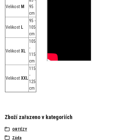
Velikost
M
95
cm
95 -
Velikost
L
105
cm
105
-
Velikost
XL
115
cm
115
-
Velikost
XXL
125
cm
Zboží zařazeno v kategoriích
ORTÉZY
Záda