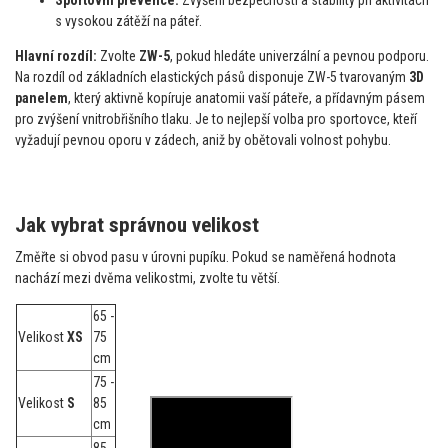
s vysokou zátěží na páteř.
Hlavní rozdíl:
Zvolte
ZW-5
, pokud hledáte univerzální a pevnou podporu.
Na rozdíl od základních elastických pásů disponuje ZW-5 tvarovaným
3D
panelem
, který aktivně kopíruje anatomii vaší páteře, a přídavným pásem
pro zvýšení vnitrobřišního tlaku. Je to nejlepší volba pro sportovce, kteří
vyžadují pevnou oporu v zádech, aniž by obětovali volnost pohybu.
Jak vybrat správnou velikost
Změřte si obvod pasu v úrovni pupíku. Pokud se naměřená hodnota
nachází mezi dvěma velikostmi, zvolte tu větší.
65 -
Velikost
XS
75
cm
75 -
Velikost
S
85
cm
85 -