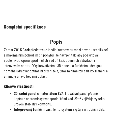
Kompletní specifikace
Popis
Zamst
ZW-5 Back
představuje ideální rovnováhu mezi pevnou stabilizací
a maximálním pohodlím při pohybu. Je navržen tak, aby poskytoval
spolehlivou oporu spodní části zad při každodenních aktivitách i
intenzivním sportu. Díky inovativnímu 3D panelu a funkčnímu designu
pomáhá udržovat optimální držení těla, čímž minimalizuje riziko zranění a
zmírňuje únavu bederní oblasti.
Klíčové vlastnosti:
3D zadní panel s materiálem EVA:
Inovativní panel přesně
kopíruje anatomický tvar spodní části zad, čímž zajišťuje vysokou
úroveň stability i komfortu.
Integrovaný funkční pás:
Tento systém zvyšuje nitrobřišní tlak,