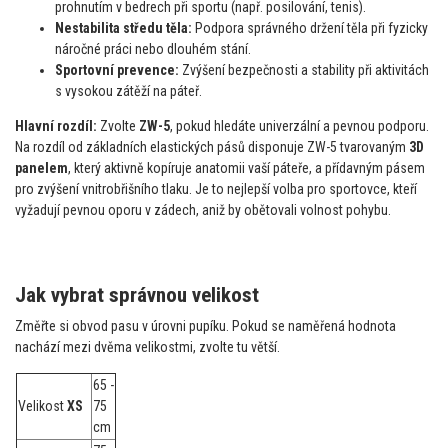
prohnutím v bedrech při sportu (např. posilování, tenis).
Nestabilita středu těla:
Podpora správného držení těla při fyzicky
náročné práci nebo dlouhém stání.
Sportovní prevence:
Zvýšení bezpečnosti a stability při aktivitách
s vysokou zátěží na páteř.
Hlavní rozdíl:
Zvolte
ZW-5
, pokud hledáte univerzální a pevnou podporu.
Na rozdíl od základních elastických pásů disponuje ZW-5 tvarovaným
3D
panelem
, který aktivně kopíruje anatomii vaší páteře, a přídavným pásem
pro zvýšení vnitrobřišního tlaku. Je to nejlepší volba pro sportovce, kteří
vyžadují pevnou oporu v zádech, aniž by obětovali volnost pohybu.
Jak vybrat správnou velikost
Změřte si obvod pasu v úrovni pupíku. Pokud se naměřená hodnota
nachází mezi dvěma velikostmi, zvolte tu větší.
65 -
Velikost
XS
75
cm