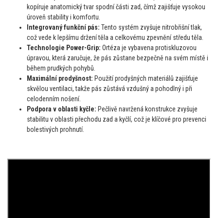
kopíruje anatomický tvar spodní části zad, čímž zajišťuje vysokou
úroveň stability i komfortu.
Integrovaný funkční pás:
Tento systém zvyšuje nitrobřišní tlak,
což vede k lepšímu držení těla a celkovému zpevnění středu těla.
Technologie Power-Grip:
Ortéza je vybavena protiskluzovou
úpravou, která zaručuje, že pás zůstane bezpečně na svém místě i
během prudkých pohybů.
Maximální prodyšnost:
Použití prodyšných materiálů zajišťuje
skvělou ventilaci, takže pás zůstává vzdušný a pohodlný i při
celodenním nošení.
Podpora v oblasti kyčle:
Pečlivě navržená konstrukce zvyšuje
stabilitu v oblasti přechodu zad a kyčlí, což je klíčové pro prevenci
bolestivých prohnutí.