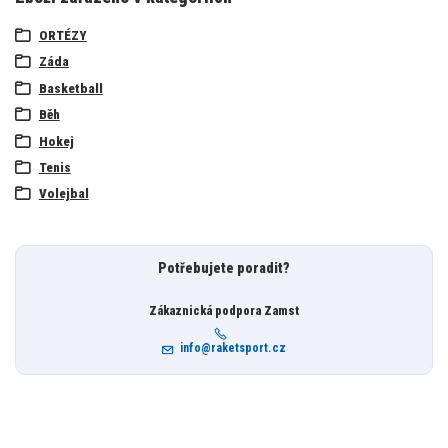
ORTÉZY
Záda
Basketball
Běh
Hokej
Tenis
Volejbal
Potřebujete poradit?
Zákaznická podpora Zamst
info@raketsport.cz