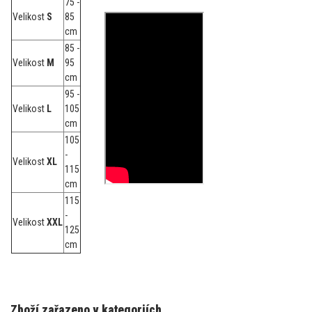
75 -
Velikost
S
85
cm
85 -
Velikost
M
95
cm
95 -
Velikost
L
105
cm
105
-
Velikost
XL
115
cm
115
-
Velikost
XXL
125
cm
Zboží zařazeno v kategoriích