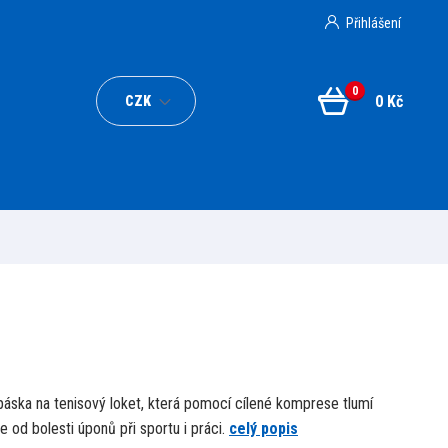
Přihlášení
0
0 Kč
CZK
áska na tenisový loket, která pomocí cílené komprese tlumí
e od bolesti úponů při sportu i práci.
celý popis