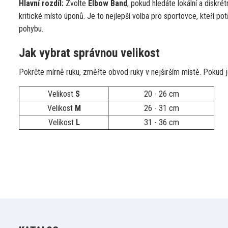
Hlavní rozdíl:
Zvolte
Elbow Band
, pokud hledáte lokální a diskré
kritické místo úponů. Je to nejlepší volba pro sportovce, kteří potř
pohybu.
Jak vybrat správnou velikost
Pokrčte mírně ruku, změřte obvod ruky v nejširším místě. Pokud 
Velikost
S
20 - 26 cm
Velikost
M
26 - 31 cm
Velikost
L
31 - 36 cm