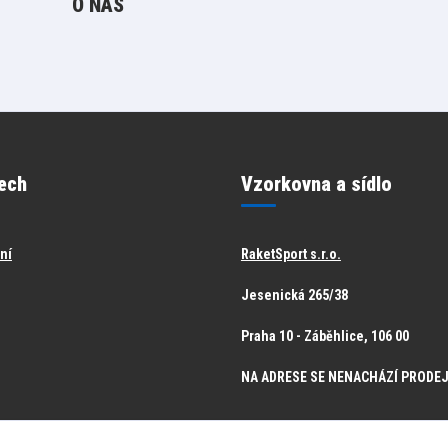
O NÁS
ech
Vzorkovna a sídlo
ění
RaketSport s.r.o.
Jesenická 265/38
Praha 10 - Záběhlice, 106 00
NA ADRESE SE NENACHÁZÍ PRODE