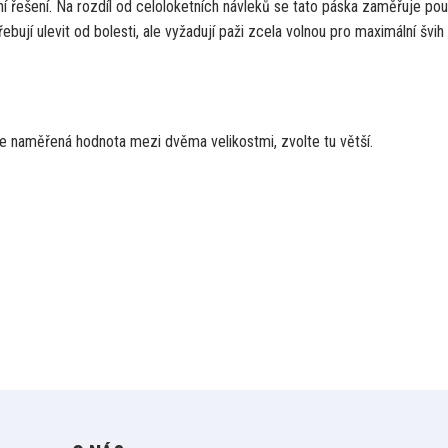
tní řešení. Na rozdíl od celoloketních návleků se tato páska zaměřuje po
ebují ulevit od bolesti, ale vyžadují paži zcela volnou pro maximální švih
je naměřená hodnota mezi dvěma velikostmi, zvolte tu větší.