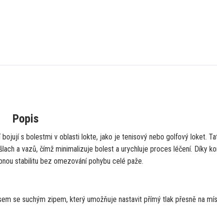
Popis
 bojují s bolestmi v oblasti lokte,
jako je tenisový nebo golfový loket.
Ta
šlach a vazů,
čímž minimalizuje bolest a urychluje proces léčení.
Díky ko
ebnou stabilitu bez omezování pohybu celé paže.
sem se suchým zipem,
který umožňuje nastavit přímý tlak přesně na mís