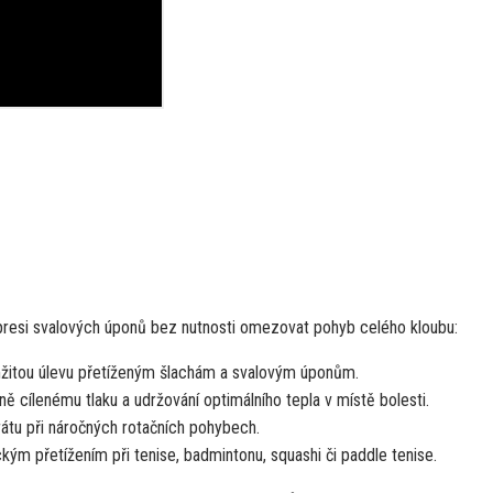
resi svalových úponů bez nutnosti omezovat pohyb celého kloubu:
itou úlevu přetíženým šlachám a svalovým úponům.
 cílenému tlaku a udržování optimálního tepla v místě bolesti.
rátu při náročných rotačních pohybech.
ým přetížením při tenise, badmintonu, squashi či paddle tenise.