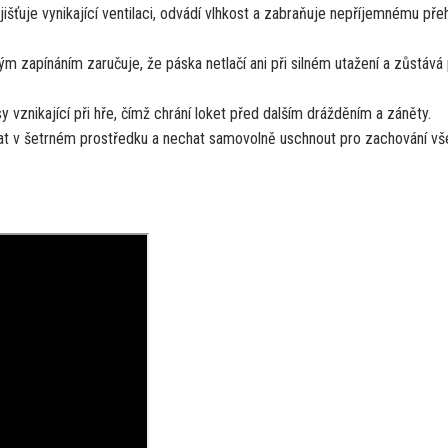
ťuje vynikající ventilaci,
odvádí vlhkost a zabraňuje nepříjemnému přeh
ým zapínáním zaručuje,
že páska netlačí ani při silném utažení a zůstává
y vznikající při hře, čímž chrání loket před dalším drážděním a záněty.
rat v šetrném prostředku a nechat samovolně uschnout pro zachování v