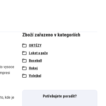
Zboží zařazeno v kategoriích
ORTÉZY
Loket a paže
Baseball
to vysoce
Hokej
mpresi
Volejbal
Potřebujete poradit?
to,
kde je