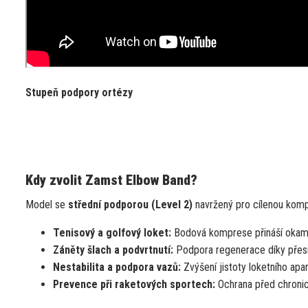
Stupeň podpory ortézy
Kdy zvolit Zamst Elbow Band?
Model se
střední podporou (Level 2)
navržený pro cílenou komp
Tenisový a golfový loket:
Bodová komprese přináší okamž
Záněty šlach a podvrtnutí:
Podpora regenerace díky přesně
Nestabilita a podpora vazů:
Zvýšení jistoty loketního apa
Prevence při raketových sportech:
Ochrana před chronick