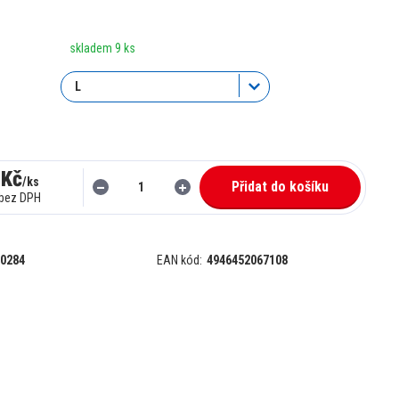
skladem 9 ks
 Kč
/
ks
Přidat do košíku
bez DPH
0284
EAN kód:
4946452067108