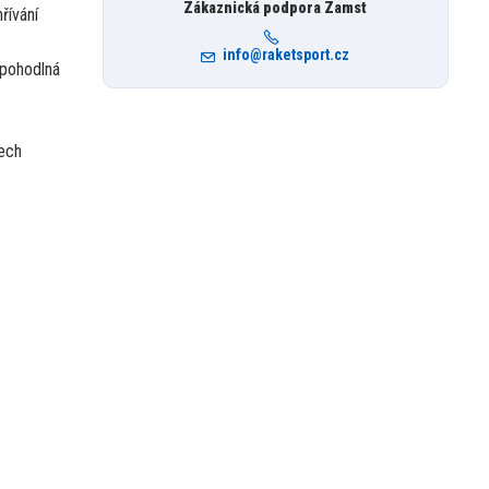
Zákaznická podpora Zamst
řívání
info@raketsport.cz
 pohodlná
šech