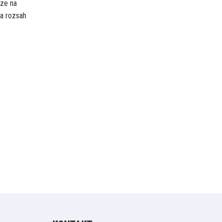
uze na
 a rozsah