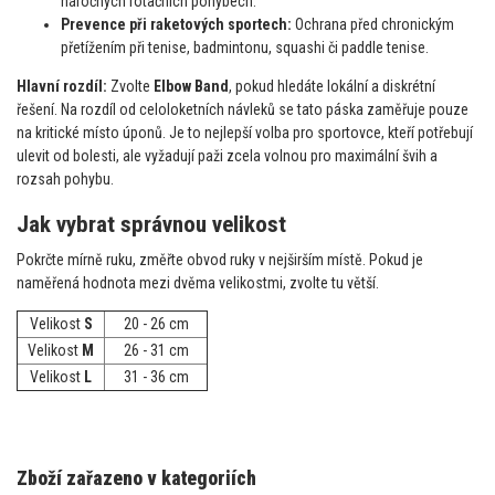
náročných rotačních pohybech.
Prevence při raketových sportech:
Ochrana před chronickým
přetížením při tenise, badmintonu, squashi či paddle tenise.
Hlavní rozdíl:
Zvolte
Elbow Band
, pokud hledáte lokální a diskrétní
řešení. Na rozdíl od celoloketních návleků se tato páska zaměřuje pouze
na kritické místo úponů. Je to nejlepší volba pro sportovce, kteří potřebují
ulevit od bolesti, ale vyžadují paži zcela volnou pro maximální švih a
rozsah pohybu.
Jak vybrat správnou velikost
Pokrčte mírně ruku, změřte obvod ruky v nejširším místě. Pokud je
naměřená hodnota mezi dvěma velikostmi, zvolte tu větší.
Velikost
S
20 - 26 cm
Velikost
M
26 - 31 cm
Velikost
L
31 - 36 cm
Zboží zařazeno v kategoriích