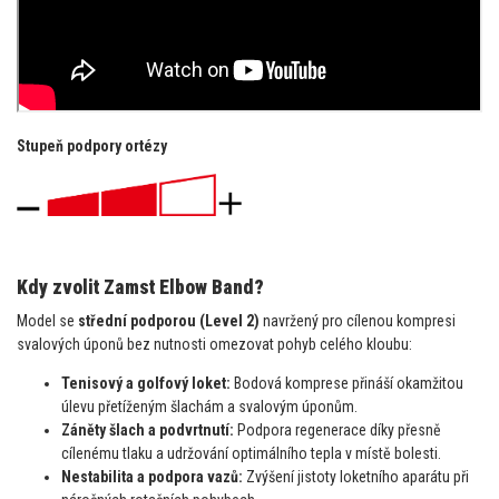
Stupeň podpory ortézy
Kdy zvolit Zamst Elbow Band?
Model se
střední podporou (Level 2)
navržený pro cílenou kompresi
svalových úponů bez nutnosti omezovat pohyb celého kloubu:
Tenisový a golfový loket:
Bodová komprese přináší okamžitou
úlevu přetíženým šlachám a svalovým úponům.
Záněty šlach a podvrtnutí:
Podpora regenerace díky přesně
cílenému tlaku a udržování optimálního tepla v místě bolesti.
Nestabilita a podpora vazů:
Zvýšení jistoty loketního aparátu při