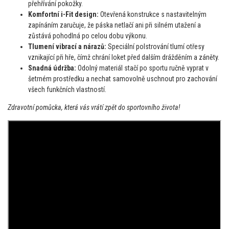
přehřívání pokožky.
Komfortní i-Fit design:
Otevřená konstrukce s nastavitelným
zapínáním zaručuje,
že páska netlačí ani při silném utažení a
zůstává pohodlná po celou dobu výkonu.
Tlumení vibrací a nárazů:
Speciální polstrování tlumí otřesy
vznikající při hře, čímž chrání loket před dalším drážděním a záněty.
Snadná údržba:
Odolný materiál stačí po sportu ručně vyprat v
šetrném prostředku a nechat samovolně uschnout pro zachování
všech funkčních vlastností.
Zdravotní pomůcka, která vás vrátí zpět do sportovního života!