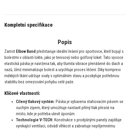
Kompletní specifikace
Popis
Zamst
Elbow Band
představuje ideální řešení pro sportovce,
kteří bojují s
bolestmi v oblasti lokte,
jako je tenisový nebo golfový loket.
Tato vysoce
elastická páska je navržena tak,
aby tlumila vibrace přenášené do šlach a
vazů,
čímž minimalizuje bolest a urychluje proces léčení.
Díky kompresi
měkkých tkání udržuje svaly v optimálním stavu a poskytuje potřebnou
stabilitu bez omezování pohybu celé paže.
Klíčové vlastnosti:
Cílený tlakový systém:
Páska je vybavena stahovacím pásem se
suchým zipem,
který umožňuje nastavit přímý tlak přesně na
místo,
kde je potřeba ulevit úponům.
Technologie V-TECH:
Konstrukce s prodyšnými panely zajišťuje
vynikající ventilaci,
odvádí vlhkost a zabraňuje nepříjemnému