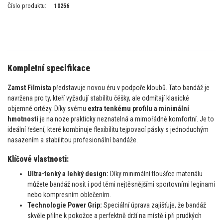
Číslo produktu:
10256
Kompletní specifikace
Zamst Filmista
představuje novou éru v podpoře kloubů. Tato bandáž je
navržena pro ty, kteří vyžadují stabilitu čéšky, ale odmítají klasické
objemné ortézy. Díky svému
extra tenkému profilu a minimální
hmotnosti
je na noze prakticky neznatelná a mimořádně komfortní. Je to
ideální řešení, které kombinuje flexibilitu tejpovací pásky s jednoduchým
nasazením a stabilitou profesionální bandáže.
Klíčové vlastnosti:
Ultra-tenký a lehký design:
Díky minimální tloušťce materiálu
můžete bandáž nosit i pod těmi nejtěsnějšími sportovními legínami
nebo kompresním oblečením.
Technologie Power Grip:
Speciální úprava zajišťuje, že bandáž
skvěle přilne k pokožce a perfektně drží na místě i při prudkých