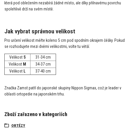
která pod oblečením nezabírá žádné místo, ale díky přilnavému povrchu
spolehlivě drží na svém místě.
Jak vybrat správnou velikost
Pro určení velikost měřte koleno 5 cm pod spodním okrajem čéšky. Pokud
se rozhodujete mezi dvěmi velikostmi, volte tu větší.
Velikost
S
31-34 cm
Velikost
M
34-37 cm
Velikost
L
37-40 cm
Značka Zamst patří do japonské skupiny Nippon Sigmax, což je leader v
oblasti ortopedie na japonském trhu.
Zboží zařazeno v kategoriích
ORTÉZY