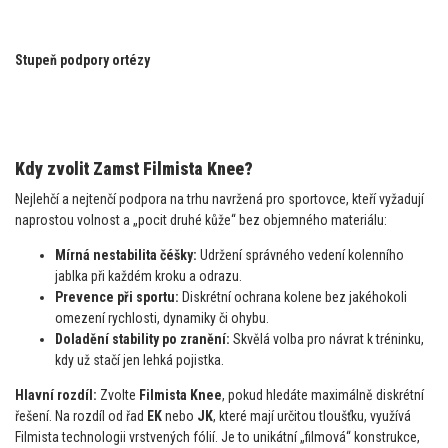
Stupeň podpory ortézy
Kdy zvolit Zamst Filmista Knee?
Nejlehčí a nejtenčí podpora na trhu navržená pro sportovce, kteří vyžadují
naprostou volnost a „pocit druhé kůže“ bez objemného materiálu:
Mírná nestabilita čéšky:
Udržení správného vedení kolenního
jablka při každém kroku a odrazu.
Prevence při sportu:
Diskrétní ochrana kolene bez jakéhokoli
omezení rychlosti, dynamiky či ohybu.
Doladění stability po zranění:
Skvělá volba pro návrat k tréninku,
kdy už stačí jen lehká pojistka.
Hlavní rozdíl:
Zvolte
Filmista Knee
, pokud hledáte maximálně diskrétní
řešení. Na rozdíl od řad
EK
nebo
JK
, které mají určitou tloušťku, využívá
Filmista technologii vrstvených fólií. Je to unikátní „filmová“ konstrukce,