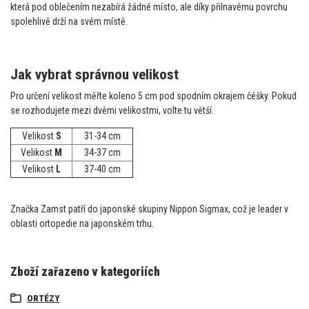
která pod oblečením nezabírá žádné místo, ale díky přilnavému povrchu
spolehlivě drží na svém místě.
Jak vybrat správnou velikost
Pro určení velikost měřte koleno 5 cm pod spodním okrajem čéšky. Pokud
se rozhodujete mezi dvěmi velikostmi, volte tu větší.
Velikost
S
31-34 cm
Velikost
M
34-37 cm
Velikost
L
37-40 cm
Značka Zamst patří do japonské skupiny Nippon Sigmax, což je leader v
oblasti ortopedie na japonském trhu.
Zboží zařazeno v kategoriích
ORTÉZY