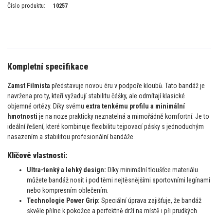
Číslo produktu:
10257
Kompletní specifikace
Zamst Filmista
představuje novou éru v podpoře kloubů. Tato bandáž je
navržena pro ty, kteří vyžadují stabilitu čéšky, ale odmítají klasické
objemné ortézy. Díky svému
extra tenkému profilu a minimální
hmotnosti
je na noze prakticky neznatelná a mimořádně komfortní. Je to
ideální řešení, které kombinuje flexibilitu tejpovací pásky s jednoduchým
nasazením a stabilitou profesionální bandáže.
Klíčové vlastnosti:
Ultra-tenký a lehký design:
Díky minimální tloušťce materiálu
můžete bandáž nosit i pod těmi nejtěsnějšími sportovními legínami
nebo kompresním oblečením.
Technologie Power Grip:
Speciální úprava zajišťuje, že bandáž
skvěle přilne k pokožce a perfektně drží na místě i při prudkých