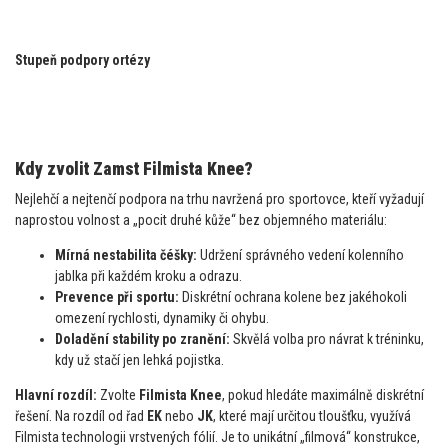
Stupeň podpory ortézy
Kdy zvolit Zamst Filmista Knee?
Nejlehčí a nejtenčí podpora na trhu navržená pro sportovce, kteří vyžadují
naprostou volnost a „pocit druhé kůže“ bez objemného materiálu:
Mírná nestabilita čéšky:
Udržení správného vedení kolenního
jablka při každém kroku a odrazu.
Prevence při sportu:
Diskrétní ochrana kolene bez jakéhokoli
omezení rychlosti, dynamiky či ohybu.
Doladění stability po zranění:
Skvělá volba pro návrat k tréninku,
kdy už stačí jen lehká pojistka.
Hlavní rozdíl:
Zvolte
Filmista Knee
, pokud hledáte maximálně diskrétní
řešení. Na rozdíl od řad
EK
nebo
JK
, které mají určitou tloušťku, využívá
Filmista technologii vrstvených fólií. Je to unikátní „filmová“ konstrukce,