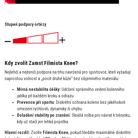
Stupeň podpory ortézy
Kdy zvolit Zamst Filmista Knee?
Nejlehčí a nejtenčí podpora na trhu navržená pro sportovce, kteří vyžadují
naprostou volnost a „pocit druhé kůže“ bez objemného materiálu:
Mírná nestabilita čéšky:
Udržení správného vedení kolenního
jablka při každém kroku a odrazu.
Prevence při sportu:
Diskrétní ochrana kolene bez jakéhokoli
omezení rychlosti, dynamiky či ohybu.
Doladění stability po zranění:
Skvělá volba pro návrat k tréninku,
kdy už stačí jen lehká pojistka.
Hlavní rozdíl:
Zvolte
Filmista Knee
, pokud hledáte maximálně diskrétní