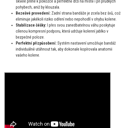
skvěle přilne k pokožce a perfektně drží na místě i při prudkých
pohybech, aniž by klouzala.
Bezešvé provedení:
Zadní strana bandáže je zcela bez švů, což
eliminuje jakékoli riziko odření nebo nepohodlí v ohybu kolene.
Stabilizace čéšky:
I přes svou zanedbatelnou váhu poskytuje
cílenou kompresní podporu, která udržuje kolenní jablko v
bezpečné poloze.
Perfektní přizpůsobení:
Systém nastavení umožňuje bandáž
individuálně utáhnout tak, aby dokonale kopírovala anatomii
vašeho kolene.