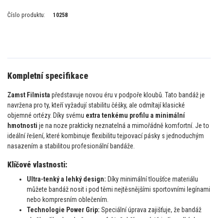
Číslo produktu:
10258
Kompletní specifikace
Zamst Filmista
představuje novou éru v podpoře kloubů. Tato bandáž je
navržena pro ty, kteří vyžadují stabilitu čéšky, ale odmítají klasické
objemné ortézy. Díky svému
extra tenkému profilu a minimální
hmotnosti
je na noze prakticky neznatelná a mimořádně komfortní. Je to
ideální řešení, které kombinuje flexibilitu tejpovací pásky s jednoduchým
nasazením a stabilitou profesionální bandáže.
Klíčové vlastnosti:
Ultra-tenký a lehký design:
Díky minimální tloušťce materiálu
můžete bandáž nosit i pod těmi nejtěsnějšími sportovními legínami
nebo kompresním oblečením.
Technologie Power Grip:
Speciální úprava zajišťuje, že bandáž