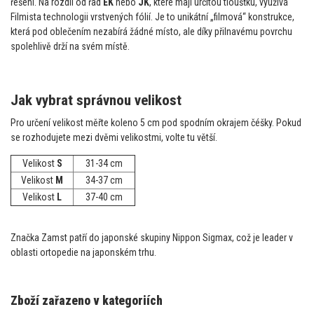
řešení. Na rozdíl od řad
EK
nebo
JK
, které mají určitou tloušťku, využívá
Filmista technologii vrstvených fólií. Je to unikátní „filmová“ konstrukce,
která pod oblečením nezabírá žádné místo, ale díky přilnavému povrchu
spolehlivě drží na svém místě.
Jak vybrat správnou velikost
Pro určení velikost měřte koleno 5 cm pod spodním okrajem čéšky. Pokud
se rozhodujete mezi dvěmi velikostmi, volte tu větší.
Velikost
S
31-34 cm
Velikost
M
34-37 cm
Velikost
L
37-40 cm
Značka Zamst patří do japonské skupiny Nippon Sigmax, což je leader v
oblasti ortopedie na japonském trhu.
Zboží zařazeno v kategoriích